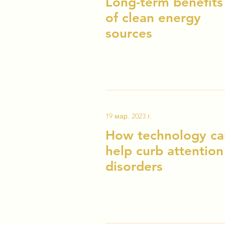
Long-term benefits
of clean energy
sources
19 мар. 2023 г.
How technology ca
help curb attention
disorders