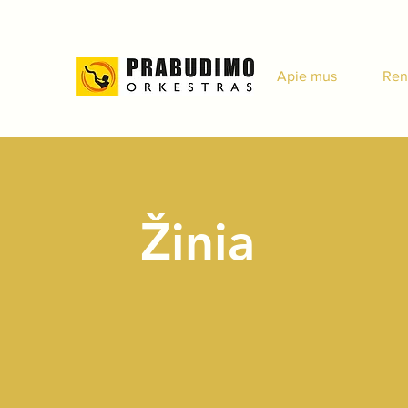
Apie mus
Ren
Žinia