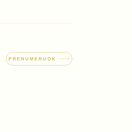
PRENUMERUOK
dimo orkestras
odas: 304559381
o@orkestras.org
 85 502
|
+370 604 36 377