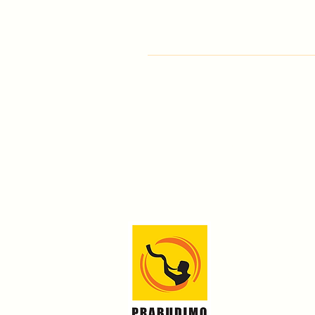
Prenumeruok naujienl
Apie mus
Renginiai
Simfonija (Ti
Projektai
Parama
Kontaktai