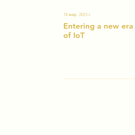
18 мар. 2023 г.
Entering a new era
of IoT