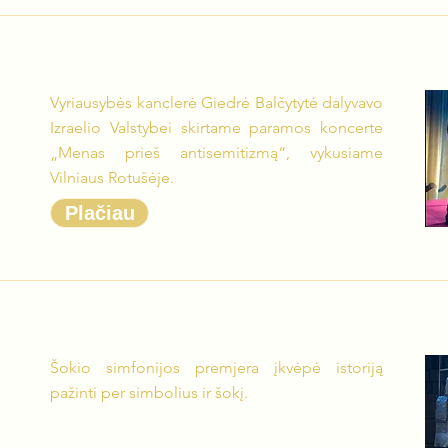
Vyriausybės kanclerė Giedrė Balčytytė dalyvavo
Izraelio Valstybei skirtame paramos koncerte
„Menas prieš antisemitizmą“, vykusiame
Vilniaus Rotušėje.
Plačiau
Šokio simfonijos premjera įkvėpė istoriją
pažinti per simbolius ir šokį.