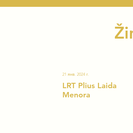
Ži
21 янв. 2024 г.
LRT Plius Laida
Menora