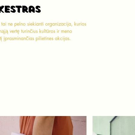
kestras
kestras
tai ne pelno siekianti organizacija, kurios 
mąją vertę turinčius kultūros ir meno 
tį įprasminančias pilietines akcijas.