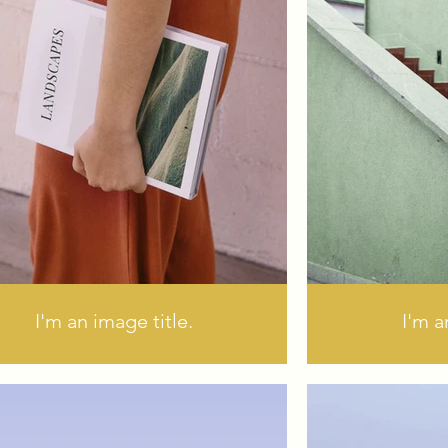
I'm an image title.
I'm a