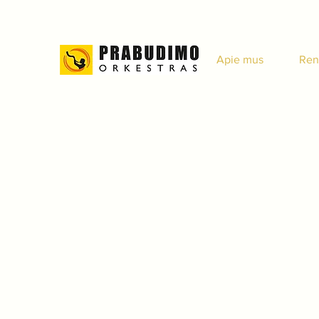
Apie mus
Ren