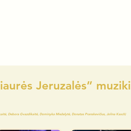
Šiaurės Jeruzalės” muzik
iskaitė, Debora Gvazdikaitė, Dominyka Mieželytė, Donatas Pranskevičius, Jolina Kasch)