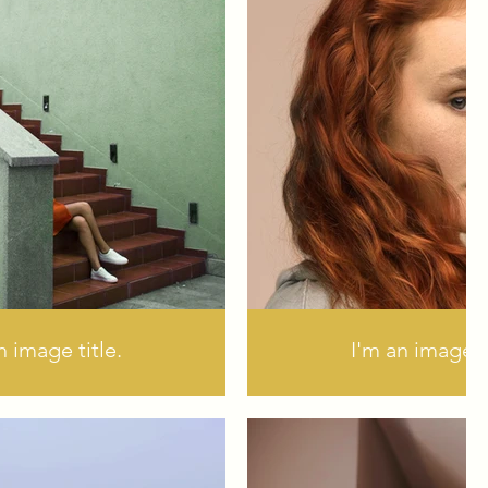
n image title.
I'm an image ti