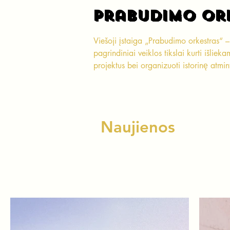
Prabudimo Or
Prabudimo Or
Viešoji įstaiga „Prabudimo orkestras“ – 
pagrindiniai veiklos tikslai kurti išlieka
projektus bei organizuoti istorinę atmin
Naujienos