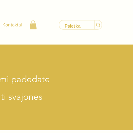
Kontaktai
ami padedate
ti svajones