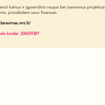
i kalnus ir įgyvendinti naujus bei įvairesnius projektu
mis, prisidėdami savo finansais.
klaravimas.vmi.lt/
ės kodas: 304559381
aiškį
Bendradarbiauti
VšĮ Prabu
Kalendorius
Įmonės k
tle)
E-parduotuvė