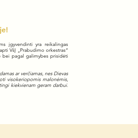
je!
s įgyvendinti yra reikalingas
apti VšĮ „Prabudimo orkestras“
 bei pagal galimybes prisidėti
lėdamas ar verčiamas, nes Dievas
noti visokeriopomis malonėmis,
urtingi kiekvienam geram darbui.