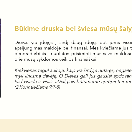
Būkime druska bei šviesa mūsų šaly
Dievas yra įdėjęs į širdį daug idėjų, bet joms visom
apsijungimas maldoje bei finansai. Mes kviečiame jus t
bendradarbiais - nuolatos prisiminti mus savo maldose
prie mūsų vykdomos veiklos finansiškai.
Kiekvienas tegul aukoja, kaip yra širdyje nutaręs, negai
myli linksmą davėją. O Dievas gali jus gausiai apdova
kad visada ir visais atžvilgiais būtumėme aprūpinti ir t
(2 Korintiečiams 9:7-8)