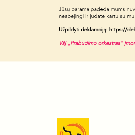
Jūsų parama padeda mums nuverst
neabejingi ir judate kartu su mu
Užpildyti deklaraciją:
https://de
VšĮ
„Prabudimo orkestras“
įmon
Prenumeruok naujienl
Apie mus
Renginiai
Simfonija (Ti