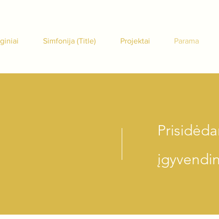
giniai
Simfonija (Title)
Projektai
Parama
Prisidėd
įgyvendin