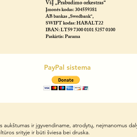
VšĮ „Prabudimo orkestras“
Įmonės kodas: 304559381
AB bankas „Swedbank“,
SWIFT kodas: HABALT22
IBAN: LT59 7300 0101 5257 0100
Paskirtis: Parama
PayPal sistema
s aukštumas ir įgyvendiname, atrodytų, neįmanomus daly
ūros srityje ir būti šviesa bei druska.