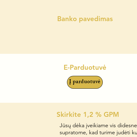
Banko pavedimas
E-Parduotuvė
Į parduotuvė
Skirkite 1,2 % GPM
Jūsų dėka įveikiame vis didesne
supratome, kad turime judėti kult