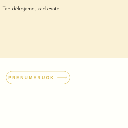
s. Tad dėkojame, kad esate
PRENUMERUOK
dimo orkestras
odas: 304559381