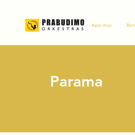
Apie mus
Ren
Parama