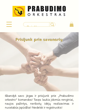
Prisijunk prie savanorių
Išbandyk savo jėgas ir prisijunk prie „Prabudimo
orkestro“ komandos! Tavęs laukia įdomūs renginiai,
naujos pažintys, neribotų idėjų realizavimas ir
nuostabūs įspūdžiai! Nedelsk ir registruokis!