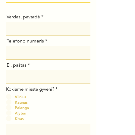
Vardas, pavardė
Telefono numeris
El. paštas
Kokiame mieste gyveni?
*
Vilnius
Kaunas
Palanga
Alytus
Kitas