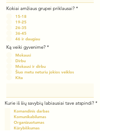
Kokiai amžiaus grupei priklausai?
*
15-18
19-25
26-35
36-45
46 ir daugiau
Ką veiki gyvenime?
*
Mokausi
Dirbu
Mokausi ir dirbu
Šiuo metu neturiu jokios veiklos
Kita
О
Kurie iš šių savybių labiausiai tave atspindi?
*
б
Komandinis darbas
я
з
Komunikabilumas
а
Organizuotumas
т
Kūrybiškumas
е
Drąsa
л