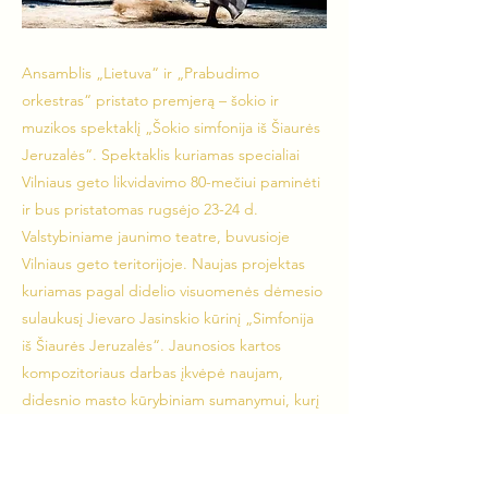
Ansamblis „Lietuva“ ir „Prabudimo
orkestras“ pristato premjerą – šokio ir
muzikos spektaklį „Šokio simfonija iš Šiaurės
Jeruzalės“. Spektaklis kuriamas specialiai
Vilniaus geto likvidavimo 80-mečiui paminėti
ir bus pristatomas rugsėjo 23-24 d.
Valstybiniame jaunimo teatre, buvusioje
Vilniaus geto teritorijoje. Naujas projektas
kuriamas pagal didelio visuomenės dėmesio
sulaukusį Jievaro Jasinskio kūrinį „Simfonija
iš Šiaurės Jeruzalės“. Jaunosios kartos
kompozitoriaus darbas įkvėpė naujam,
didesnio masto kūrybiniam sumanymui, kurį
įtaigiu judesio pasakojimu, gyvai skambant
net kelių orkestrų muzikai įgyvendins
režisierė ir choreografė Aušra Krasauskaitė.