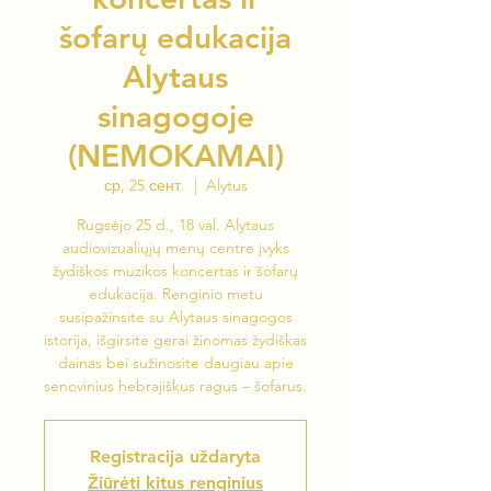
šofarų edukacija
Alytaus
sinagogoje
(NEMOKAMAI)
ср, 25 сент.
  |  
Alytus
Rugsėjo 25 d., 18 val. Alytaus
audiovizualiųjų menų centre įvyks
žydiškos muzikos koncertas ir šofarų
edukacija. Renginio metu
susipažinsite su Alytaus sinagogos
istorija, išgirsite gerai žinomas žydiškas
dainas bei sužinosite daugiau apie
senovinius hebrajiškus ragus – šofarus.
Registracija uždaryta
Žiūrėti kitus renginius