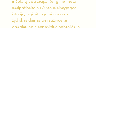
ir šofarų edukacija. Renginio metu 
susipažinsite su Alytaus sinagogos 
istorija, išgirsite gerai žinomas 
žydiškas dainas bei sužinosite 
daugiau apie senovinius hebrajiškus 
ragus – šofarus.
Jums koncertuos ir šofarų edukaciją 
praves VšĮ „Prabudimo orkestras“ 
vadovas Tadas Daujotas
Renginys nemokamas!
Rėmėjas: Kultūros paveldo 
departamentas prie LRV
Partneriai: Alytaus kraštotyros 
muziejus
Organizatoriai: VšĮ „Prabudimo 
orkestras“