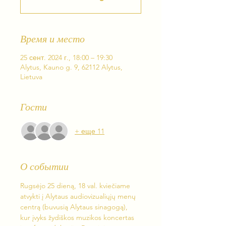
Время и место
25 сент. 2024 г., 18:00 – 19:30
Alytus, Kauno g. 9, 62112 Alytus,
Lietuva
Гости
+ еще 11
О событии
Rugsėjo 25 dieną, 18 val. kviečiame 
atvykti į Alytaus audiovizualiųjų menų 
centrą (buvusią Alytaus sinagogą), 
kur įvyks žydiškos muzikos koncertas 