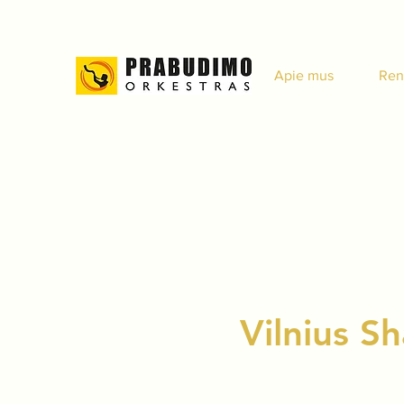
Apie mus
Ren
Vilnius S