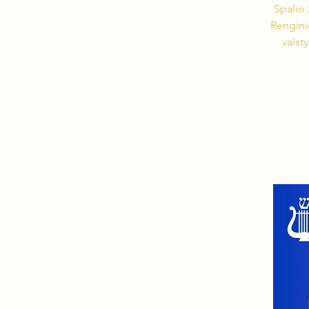
Spalio 
Rengini
valst