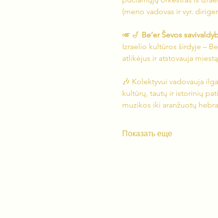
(meno vadovas ir vyr. dirig
🎺 🎷 
Be‘er Ševos savivaldy
Izraelio kultūros širdyje – 
atlikėjus ir atstovauja miest
🎶 Kolektyvui vadovauja ilg
kultūrų, tautų ir istorinių p
muzikos iki aranžuotų hebraj
Показать еще