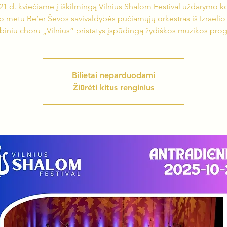
21 d. kviečiame į iškilmingą Vilnius Shalom Festival uždarymo k
o metu Be‘er Ševos savivaldybės pučiamųjų orkestras iš Izraelio 
ybiniu choru „Vilnius“ pristatys įspūdingą žydiškos muzikos pro
Bilietai neparduodami
Žiūrėti kitus renginius