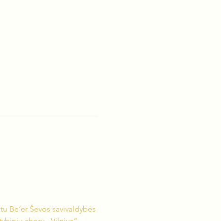
tu Be‘er Ševos savivaldybės 
tybiniu choru „Vilnius“ 