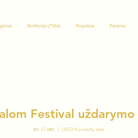
giniai
Simfonija (Title)
Projektai
Parama
halom Festival uždarymo
вт, 21 окт.
  |  
LVSO Koncertų salė