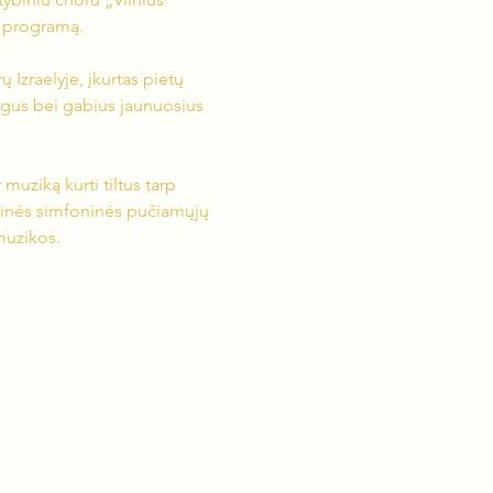
s programą.
ų Izraelyje, įkurtas pietų 
ogus bei gabius jaunuosius 
r muziką kurti tiltus tarp 
laikinės simfoninės pučiamųjų 
muzikos.