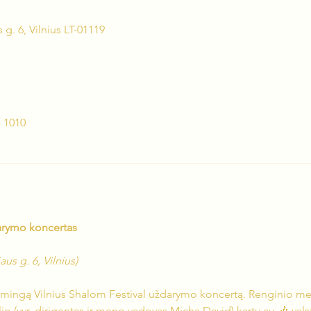
 g. 6, Vilnius LT-01119
 1010
darymo koncertas
us g. 6, Vilnius)
kilmingą Vilnius Shalom Festival uždarymo koncertą. Renginio me
lio (vyr. dirigentas ir meno vadovas Micha David) kartu su 🎶 vals