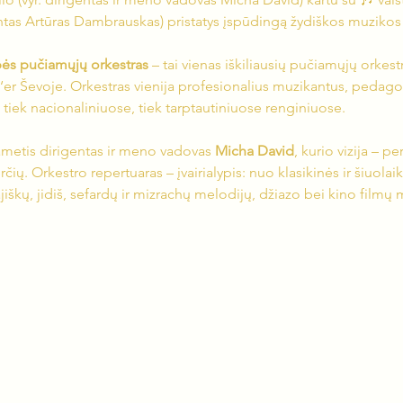
entas Artūras Dambrauskas) pristatys įspūdingą žydiškos muziko
bės pučiamųjų orkestras
 – tai vienas iškiliausių pučiamųjų orkestr
Be‘er Ševoje. Orkestras vienija profesionalius muzikantus, pedag
ą tiek nacionaliniuose, tiek tarptautiniuose renginiuose.
ametis dirigentas ir meno vadovas 
Micha David
, kurio vizija – pe
atirčių. Orkestro repertuaras – įvairialypis: nuo klasikinės ir šiuo
iškų, jidiš, sefardų ir mizrachų melodijų, džiazo bei kino filmų 