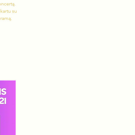
oncertą.
kartu su
gramą.