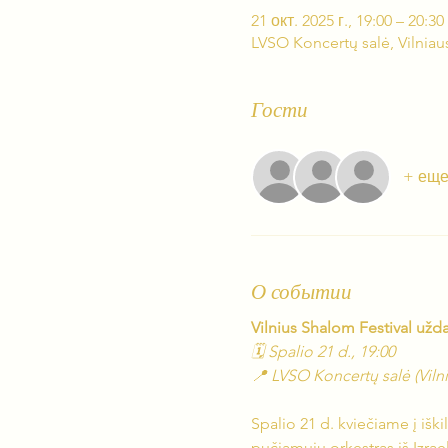
21 окт. 2025 г., 19:00 – 20:30
LVSO Koncertų salė, Vilniaus
Гости
+ еще
О событии
Vilnius Shalom Festival už
🗓 Spalio 21 d., 19:00
📍 LVSO Koncertų salė (Vilnia
Spalio 21 d. kviečiame į iš
pučiamųjų orkestras iš Izrae