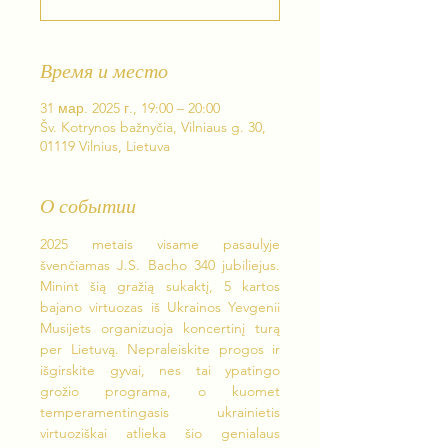
Время и место
31 мар. 2025 г., 19:00 – 20:00
Šv. Kotrynos bažnyčia, Vilniaus g. 30,
01119 Vilnius, Lietuva
О событии
2025 metais visame pasaulyje 
švenčiamas J.S. Bacho 340 jubiliejus. 
Minint šią gražią sukaktį, 5 kartos 
bajano virtuozas iš Ukrainos Yevgenii 
Musijets organizuoja koncertinį turą 
per Lietuvą. Nepraleiskite progos ir 
išgirskite gyvai, nes tai ypatingo 
grožio programa, o kuomet 
temperamentingasis ukrainietis 
virtuoziškai atlieka šio genialaus 