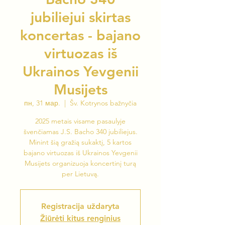
jubiliejui skirtas
koncertas - bajano
virtuozas iš
Ukrainos Yevgenii
Musijets
пн, 31 мар.
  |  
Šv. Kotrynos bažnyčia
2025 metais visame pasaulyje
švenčiamas J.S. Bacho 340 jubiliejus.
Minint šią gražią sukaktį, 5 kartos
bajano virtuozas iš Ukrainos Yevgenii
Musijets organizuoja koncertinį turą
per Lietuvą.
Registracija uždaryta
Žiūrėti kitus renginius