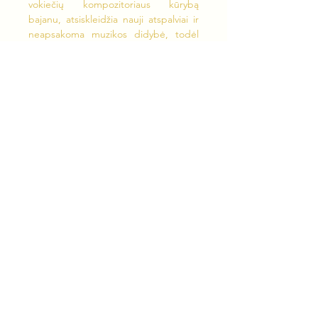
vokiečių kompozitoriaus kūrybą 
bajanu, atsiskleidžia nauji atspalviai ir 
neapsakoma muzikos didybė, todėl 
žiūrovai visuomet lieka sužavėti bei 
įkvėpti.
Laukiame Jūsų 
kovo 31 dieną, 19:00 
Šv. Kotrynos bažnyčioje
 (Vilniaus g. 30, 
Vilnius)
Bilietus platina 
Bilietai.lt
https://bit.ly/bach340-vilnius
Показать еще