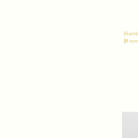
Skambė
🎻 rom