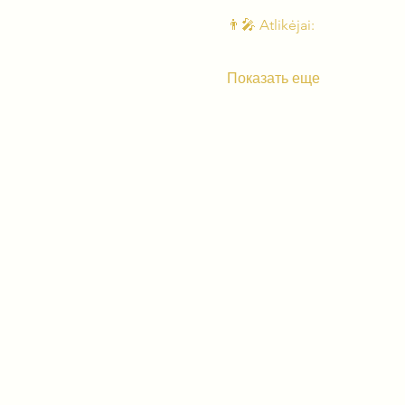
👨‍🎤 Atlikėjai:
Показать еще