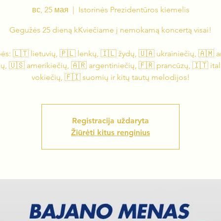
вс, 25 мая
  |  
Istorinės Prezidentūros kiemelis
Gegužės 25 dieną kKviečiame į nemokamą koncertą visai!
s: 🇱🇹 lietuvių, 🇵🇱 lenkų, 🇮🇱 žydų, 🇺🇦 ukrainiečių, 🇦🇲 
ų, 🇺🇸 amerikiečių, 🇦🇷 argentiniečių, 🇫🇷 prancūzų, 🇮🇹 ital
vokiečių, 🇫🇮 suomių ir kitų tautų melodijos!
Registracija uždaryta
Žiūrėti kitus renginius