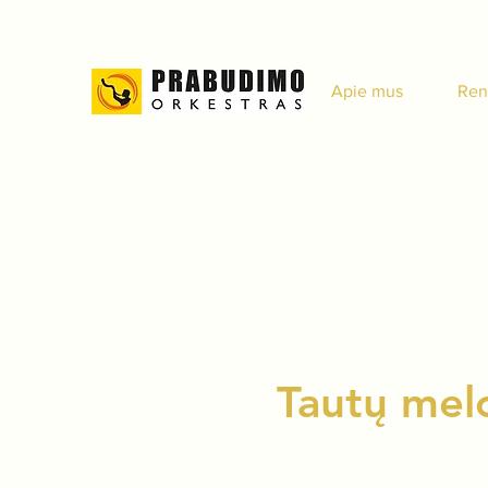
Apie mus
Ren
Tautų mel