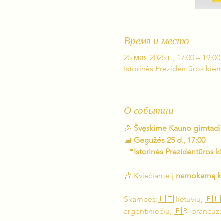
Время и место
25 мая 2025 г., 17:00 – 19:00
Istorinės Prezidentūros kiem
О событии
🎉 
Švęskime Kauno gimtadi
📅 
Gegužės 25 d., 17:00
 📍
Istorinės Prezidentūros k
🎶 Kviečiame į 
nemokamą kon
Skambės:🇱🇹 lietuvių, 🇵🇱
argentiniečių, 🇫🇷 prancūzų