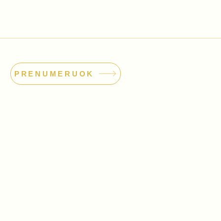
PRENUMERUOK
dimo orkestras
odas: 304559381
o@orkestras.org
 85 502
|
+370 604 36 377