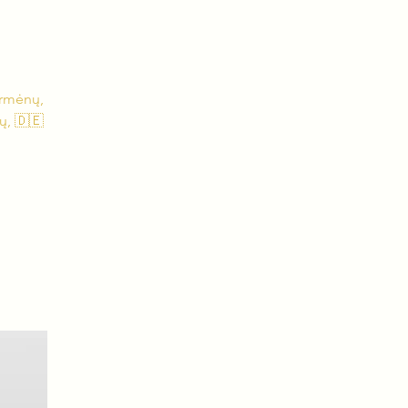
armėnų,
ų, 🇩🇪