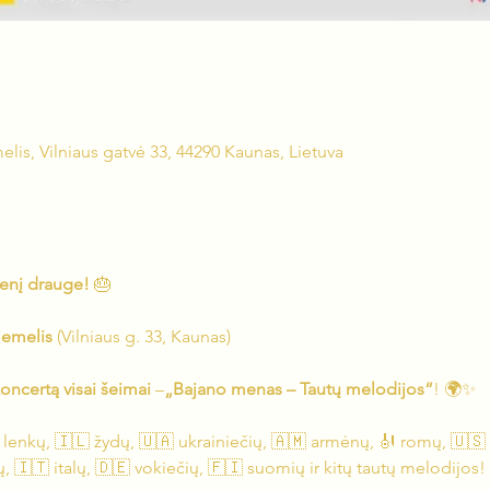
elis, Vilniaus gatvė 33, 44290 Kaunas, Lietuva
enį drauge!
 🎂
iemelis
 (Vilniaus g. 33, Kaunas)
certą visai šeimai
 –
„Bajano menas – Tautų melodijos“
! 🌍✨
 lenkų, 🇮🇱 žydų, 🇺🇦 ukrainiečių, 🇦🇲 armėnų, 🎻 romų, 🇺🇸 
, 🇮🇹 italų, 🇩🇪 vokiečių, 🇫🇮 suomių ir kitų tautų melodijos!