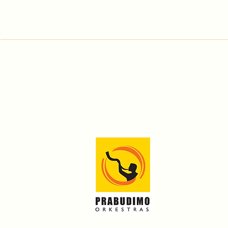
Prenumeruok naujienl
Apie mus
Renginiai
Simfonija (Ti
Projektai
Parama
Kontaktai