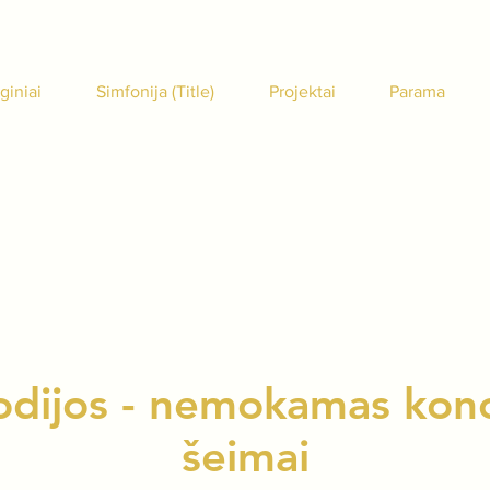
giniai
Simfonija (Title)
Projektai
Parama
odijos - nemokamas konce
šeimai