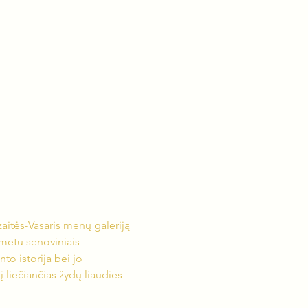
aitės-Vasaris menų galeriją 
 metu senoviniais 
to istorija bei jo 
 liečiančias žydų liaudies 