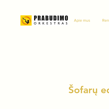
Apie mus
Ren
Šofarų e