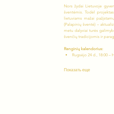
Nors žydai Lietuvoje gyven
šventėmis. Todėl projektas
lietuviams mažai pažįstamų
(Palapinių šventė) – aktual
metu dalyviai turės galimybę
švenčių tradicijomis ir parag
Renginių kalendorius:
Rugsėjo 24 d., 18:00 –
Показать еще