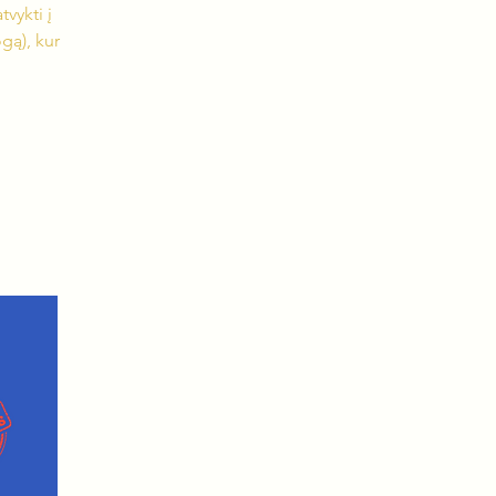
vykti į
gą), kur