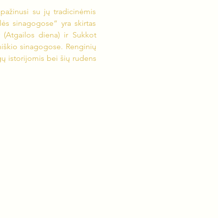
ažinusi su jų tradicinėmis 
ės sinagogose“ yra skirtas 
(Atgailos diena) ir Sukkot 
niškio sinagogose. Renginių 
ų istorijomis bei šių rudens 