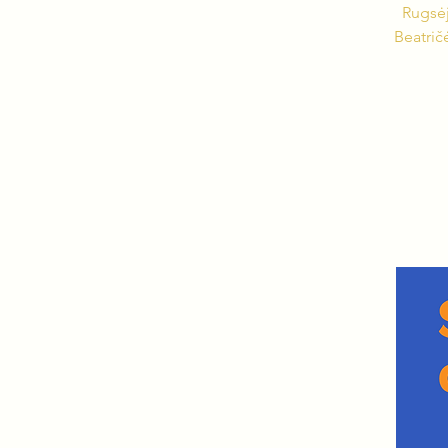
Rugsėj
Beatrič