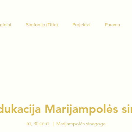
giniai
Simfonija (Title)
Projektai
Parama
dukacija Marijampolės s
вт, 30 сент.
  |  
Marijampolės sinagoga