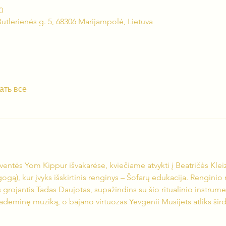
0
utlerienės g. 5, 68306 Marijampolė, Lietuva
ать все
ventės Yom Kippur išvakarėse, kviečiame atvykti į Beatričės Kleiz
gą), kur įvyks išskirtinis renginys – Šofarų edukacija. Renginio
s grojantis Tadas Daujotas, supažindins su šio ritualinio instrumen
akademinę muziką, o bajano virtuozas Yevgenii Musijets atliks širdį