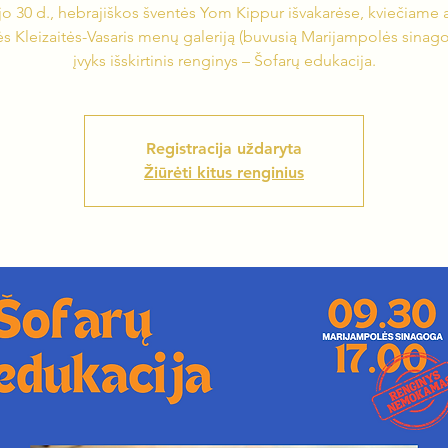
o 30 d., hebrajiškos šventės Yom Kippur išvakarėse, kviečiame at
ės Kleizaitės-Vasaris menų galeriją (buvusią Marijampolės sinago
įvyks išskirtinis renginys – Šofarų edukacija.
Registracija uždaryta
Žiūrėti kitus renginius