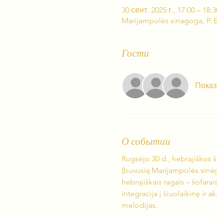
30 сент. 2025 г., 17:00 – 18:3
Marijampolės sinagoga, P. B
Гости
Показ
О событии
Rugsėjo 30 d., hebrajiškos š
(buvusią Marijampolės sinago
hebrajiškais ragais – šofarai
integracija į šiuolaikinę ir 
melodijas.