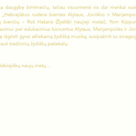
a daugybę šimtmečių, tačiau visuomenė vis dar menkai susip
 „Hebrajiškos rudens šventės Alytaus, Joniškio ir Marijampol
 švenčių – Roš Hašana (Žydiški naujieji metai), Yom Kippur 
izavimui per edukacinius koncertus Alytaus, Marijampolės ir Jo
 išgirsti gyvai atliekamą žydišką muziką, susipažinti su sinagog
auti tradicinių žydiškų patiekalų.
 Hebrajiškų naujų metų…