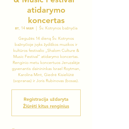
atidarymo
koncertas
вт, 14 мая
  |  
Šv. Kotrynos bažnyčia
Gegužės 14 dieną Šv. Kotrynos
bažnyčioje įvyks žydiškos muzikos ir
kultūros festivalio „Shalom Culture &
Music Festival” atidarymo koncertas.
Renginio metu koncertuos Jeruzalėje
gyvenantis dainininkas Israel Roytman,
Karolina Mint, Giedrė Kisieliūtė
(sopranas) ir Joris Rubinovas (bosas).
Registracija uždaryta
Žiūrėti kitus renginius