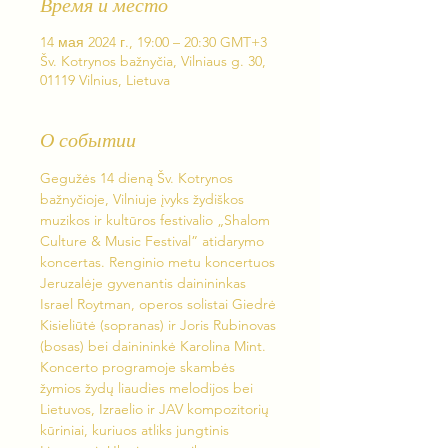
Время и место
14 мая 2024 г., 19:00 – 20:30 GMT+3
Šv. Kotrynos bažnyčia, Vilniaus g. 30,
01119 Vilnius, Lietuva
О событии
Gegužės 14 dieną Šv. Kotrynos 
bažnyčioje, Vilniuje įvyks žydiškos 
muzikos ir kultūros festivalio „Shalom 
Culture & Music Festival” atidarymo 
koncertas. Renginio metu koncertuos 
Jeruzalėje gyvenantis dainininkas 
Israel Roytman, operos solistai Giedrė 
Kisieliūtė (sopranas) ir Joris Rubinovas 
(bosas) bei dainininkė Karolina Mint.
Koncerto programoje skambės 
žymios žydų liaudies melodijos bei 
Lietuvos, Izraelio ir JAV kompozitorių 
kūriniai, kuriuos atliks jungtinis 