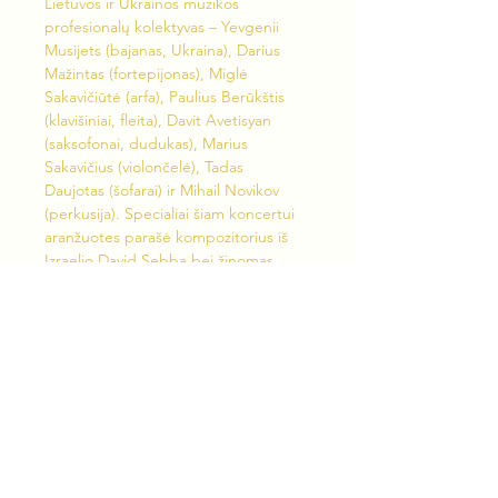
Lietuvos ir Ukrainos muzikos 
profesionalų kolektyvas – Yevgenii 
Musijets (bajanas, Ukraina), Darius 
Mažintas (fortepijonas), Miglė 
Sakavičiūtė (arfa), Paulius Berūkštis 
(klavišiniai, fleita), Davit Avetisyan 
(saksofonai, dudukas), Marius 
Sakavičius (violončelė), Tadas 
Daujotas (šofarai) ir Mihail Novikov 
(perkusija). Specialiai šiam koncertui 
aranžuotes parašė kompozitorius iš 
Izraelio David Sebba bei žinomas 
Lietuvos džiazo muzikantas, 
kompozitorius ir aranžuotojas 
Leonardas Pilkauskas.
„Simboliška, kad festivalio atidarymo 
koncertas yra būtent tą dieną, 
kuomet Izraelio valstybė švenčia 76-
ąsias Nepriklausomybės metines, nes 
šiuo renginiu norime palaikyti prieš 
teroristus kovojančią Izraelio valstybę 
ir išreikšti solidarumą žydų tautai“, - 