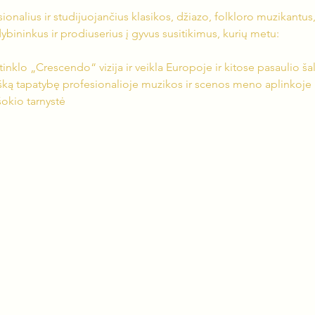
ionalius ir studijuojančius klasikos, džiazo, folkloro muzikantus
bininkus ir prodiuserius į gyvus susitikimus, kurių metu:
 tinklo „Crescendo“ vizija ir veikla Europoje ir kitose pasaulio ša
šką tapatybę profesionalioje muzikos ir scenos meno aplinkoje
šokio tarnystė