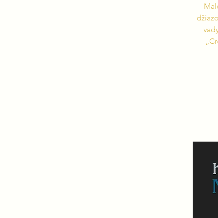
Malo
džiazo
vady
„Cr