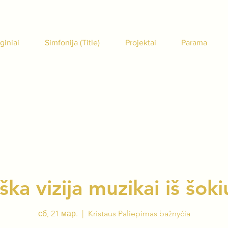
giniai
Simfonija (Title)
Projektai
Parama
ška vizija muzikai iš šokiu
сб, 21 мар.
  |  
Kristaus Paliepimas bažnyčia