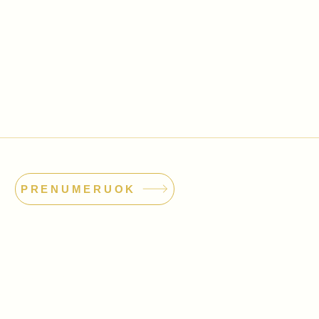
PRENUMERUOK
dimo orkestras
odas: 304559381