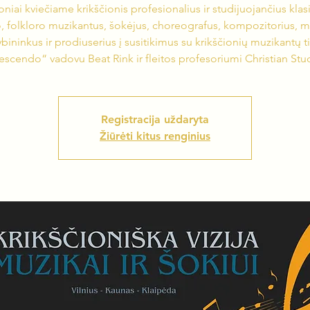
niai kviečiame krikščionis profesionalius ir studijuojančius klas
, folkloro muzikantus, šokėjus, choreografus, kompozitorius, 
bininkus ir prodiuserius į susitikimus su krikščionių muzikantų t
escendo“ vadovu Beat Rink ir fleitos profesoriumi Christian Stud
Registracija uždaryta
Žiūrėti kitus renginius