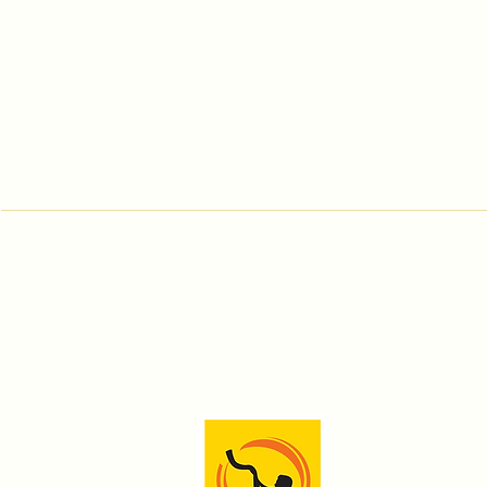
Prenumeruok naujienl
Apie mus
Renginiai
Simfonija (Ti