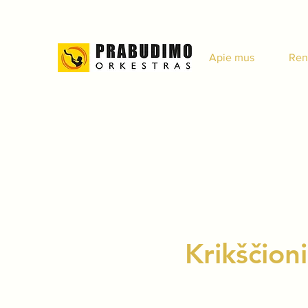
Apie mus
Ren
Krikščioni