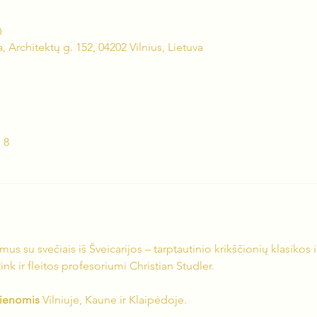
0
, Architektų g. 152, 04202 Vilnius, Lietuva
 8
mus su svečiais iš Šveicarijos – tarptautinio krikščionių klasikos 
 ir fleitos profesoriumi Christian Studler.
dienomis
 Vilniuje, Kaune ir Klaipėdoje.