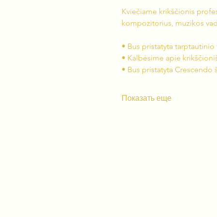
Kviečiame krikščionis profes
kompozitorius, muzikos vady
• Bus pristatyta tarptautinio
• Kalbėsime apie krikščioni
• Bus pristatyta Crescendo 
Показать еще