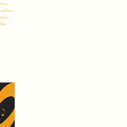
ikos,
muzikos
inklo
ler.