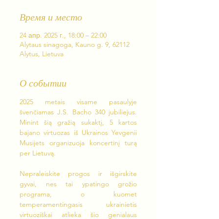
Время и место
24 апр. 2025 г., 18:00 – 22:00
Alytaus sinagoga, Kauno g. 9, 62112
Alytus, Lietuva
О событии
2025 metais visame pasaulyje 
švenčiamas J.S. Bacho 340 jubiliejus. 
Minint šią gražią sukaktį, 5 kartos 
bajano virtuozas iš Ukrainos Yevgenii 
Musijets organizuoja koncertinį turą 
per Lietuvą.
Nepraleiskite progos ir išgirskite 
gyvai, nes tai ypatingo grožio 
programa, o kuomet 
temperamentingasis ukrainietis 
virtuoziškai atlieka šio genialaus 