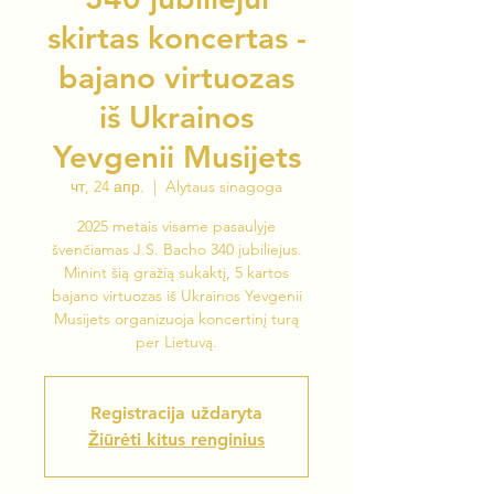
skirtas koncertas -
bajano virtuozas
iš Ukrainos
Yevgenii Musijets
чт, 24 апр.
  |  
Alytaus sinagoga
2025 metais visame pasaulyje
švenčiamas J.S. Bacho 340 jubiliejus.
Minint šią gražią sukaktį, 5 kartos
bajano virtuozas iš Ukrainos Yevgenii
Musijets organizuoja koncertinį turą
per Lietuvą.
Registracija uždaryta
Žiūrėti kitus renginius