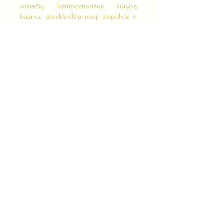
vokiečių kompozitoriaus kūrybą 
bajanu, atsiskleidžia nauji atspalviai ir 
neapsakoma muzikos didybė, todėl 
žiūrovai visuomet lieka sužavėti bei 
įkvėpti.
Laukiame Jūsų 
balandžio 24 dieną, 
18:00 Audiovizualiųjų menų centre 
(buvusioje Alytaus sinagogoje, Kauno 
g. 9, Alytus)
Показать еще