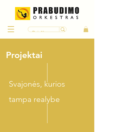
Projektai
Svajonės, kurios
tampa realybe