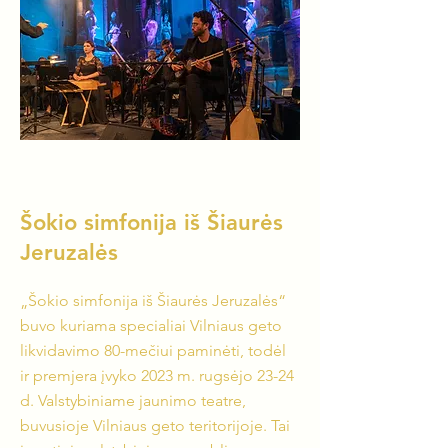
Šokio simfonija iš Šiaurės
Jeruzalės
„Šokio simfonija iš Šiaurės Jeruzalės“
buvo kuriama specialiai Vilniaus geto
likvidavimo 80-mečiui paminėti, todėl
ir premjera įvyko 2023 m. rugsėjo 23-24
d. Valstybiniame jaunimo teatre,
buvusioje Vilniaus geto teritorijoje. Tai