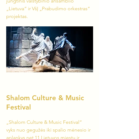
jungtinis valstybinio ansamblio
„Lietuva“ ir VšĮ „Prabudimo orkestras“
projektas.
Shalom Culture & Music
Festival
„Shalom Culture & Music Festival“
vyks nuo gegužės iki spalio mėnesio ir
aplankys net 11 Lietuvos miestų ir