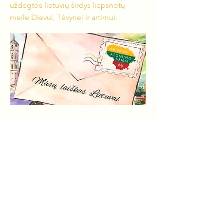
uždegtos lietuvių širdys liepsnotų
meile Dievui, Tėvynei ir artimui.
Gyvybės žygis
„Gyvybės žygis“ (March of Life) - tai
vokiečių pastoriaus Jobst Bittner
inicijuotas tarptautinis judėjimas, kuris
puoselėja Holokausto atminimą,
išstoja prieš modernų antisemitizmą ir