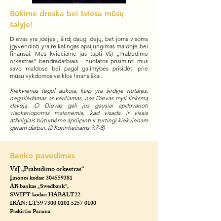
Būkime druska bei šviesa mūsų
šalyje!
Dievas yra įdėjęs į širdį daug idėjų, bet joms visoms
įgyvendinti yra reikalingas apsijungimas maldoje bei
finansai. Mes kviečiame jus tapti VšĮ „Prabudimo
orkestras“ bendradarbiais - nuolatos prisiminti mus
savo maldose bei pagal galimybes prisidėti prie
mūsų vykdomos veiklos finansiškai.
Kiekvienas tegul aukoja, kaip yra širdyje nutaręs,
negailėdamas ar verčiamas, nes Dievas myli linksmą
davėją. O Dievas gali jus gausiai apdovanoti
visokeriopomis malonėmis, kad visada ir visais
atžvilgiais būtumėme aprūpinti ir turtingi kiekvienam
geram darbui. (2 Korintiečiams 9:7-8)
Banko pavedimas
VšĮ „Prabudimo orkestras“
Įmonės kodas:
304559381
AB bankas „Swedbank“,
SWIFT kodas: HABALT22
IBAN: LT59
7300 0101 5257 0100
Paskirtis: Parama