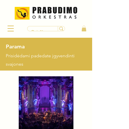
Parama
Prisidėdami padedate įgyvendinti
svajones