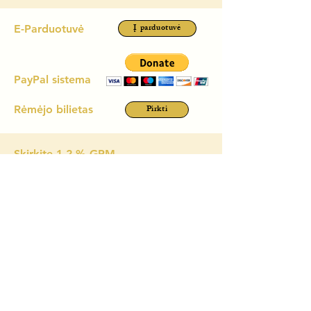
Į parduotuvė
E-Parduotuvė
PayPal sistema
Pirkti
Rėmėjo bilietas
Skirkite 1,2 % GPM
Jūsų dėka įveikiame vis didesnes aukštumas ir
įgyvendiname, atrodytų, neįmanomus dalykus. Nuo
2022 m. labai aiškiai supratome, kad turime judėti
kultūros srityje ir būti šviesa bei druska.
Jūsų parama padeda mums nuversti kalnus ir
įgyvendinti naujus bei įvairesnius projektus. Tad
dėkojame, kad esate neabejingi ir judate kartu su
mumis, prisidėdami savo finansais.
Užpildyti deklaraciją:
https://deklaravimas.vmi.lt/
VšĮ
„Prabudimo orkestras“
įmonės kodas:
304559381