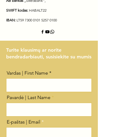
AB bankas
„Swedbank“,
SWIFT kodas:
HABALT22
IBAN:
LT59
7300 0101 5257 0100
Turite klausimų ar norite
bendradarbiauti, susisiekite su mumis
Vardas | First Name
Pavardė | Last Name
E-paštas | Email