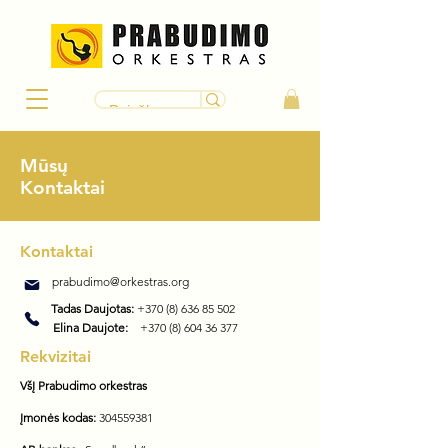
Mūsų
Kontaktai
Kontaktai
prabudimo@orkestras.org
Tadas Daujotas:
+370 (8) 636 85 502
Elina Daujote:
+370 (8) 604 36 377
Rekvizitai
VšĮ Prabudimo orkestras
Įmonės kodas:
304559381