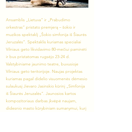
Ansamblis „Lietuva“ ir „Prabudimo
orkestras“ pristato premjerą – šokio ir
muzikos spektaklį „Šokio simfonija iš Šiaurės
Jeruzalės“. Spektaklis kuriamas specialiai
Vilniaus geto likvidavimo 80-mečiui paminėti
ir bus pristatomas rugsėjo 23-24 d.
Valstybiniame jaunimo teatre, buvusioje
Vilniaus geto teritorijoje. Naujas projektas
kuriamas pagal didelio visuomenės dėmesio
sulaukusį Jievaro Jasinskio kūrinį „Simfonija
iš Šiaurės Jeruzalės“. Jaunosios kartos
kompozitoriaus darbas įkvėpė naujam,
didesnio masto kūrybiniam sumanymui, kurį
įtaigiu judesio pasakojimu, gyvai skambant
net kelių orkestrų muzikai įgyvendins
režisierė ir choreografė Aušra Krasauskaitė.