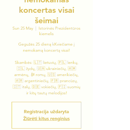
koncertas visai
šeimai
Sun 25 May
  |  
Istorinės Prezidentūros
kiemelis
Gegužės 25 dieną kKviečiame į
nemokamą koncertą visai!
Skambės: 🇱🇹 lietuvių, 🇵🇱 lenkų,
🇮🇱 žydų, 🇺🇦 ukrainiečių, 🇦🇲
armėnų, 🎻 romų, 🇺🇸 amerikiečių,
🇦🇷 argentiniečių, 🇫🇷 prancūzų,
🇮🇹 italų, 🇩🇪 vokiečių, 🇫🇮 suomių
ir kitų tautų melodijos!
Registracija uždaryta
Žiūrėti kitus renginius