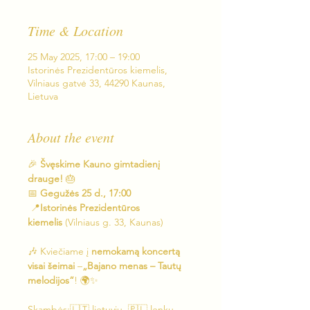
Time & Location
25 May 2025, 17:00 – 19:00
Istorinės Prezidentūros kiemelis,
Vilniaus gatvė 33, 44290 Kaunas,
Lietuva
About the event
🎉 
Švęskime Kauno gimtadienį 
drauge!
 🎂
📅 
Gegužės 25 d., 17:00
 📍
Istorinės Prezidentūros 
kiemelis
 (Vilniaus g. 33, Kaunas)
🎶 Kviečiame į 
nemokamą koncertą 
visai šeimai
 –
„Bajano menas – Tautų 
melodijos“
! 🌍✨
Skambės:🇱🇹 lietuvių, 🇵🇱 lenkų, 