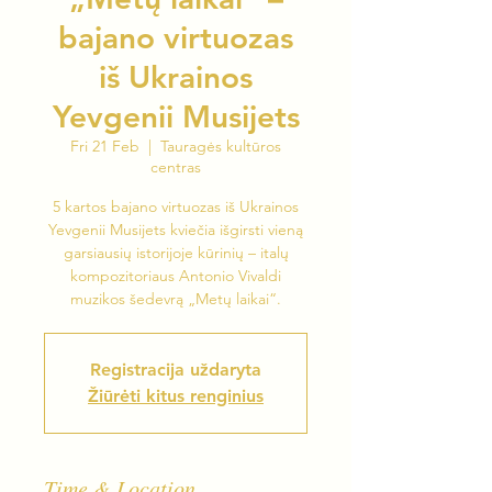
bajano virtuozas
iš Ukrainos
Yevgenii Musijets
Fri 21 Feb
  |  
Tauragės kultūros
centras
5 kartos bajano virtuozas iš Ukrainos
Yevgenii Musijets kviečia išgirsti vieną
garsiausių istorijoje kūrinių – italų
kompozitoriaus Antonio Vivaldi
muzikos šedevrą „Metų laikai“.
Registracija uždaryta
Žiūrėti kitus renginius
Time & Location