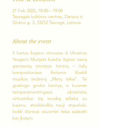
21 Feb 2025, 18:00 – 19:00
Tauragės kultūros centras, Dariaus ir
Girėno g. 3, 72212 Tauragė, Lietuva
About the event
5 kartos bajano virtuozas iš Ukrainos 
Yevgenii Musijets kviečia išgirsti vieną 
garsiausių istorijoje kūrinių – italų 
kompozitoriaus Antonio Vivaldi 
muzikos šedevrą „Metų laikai“. Tai 
ypatingo grožio kūrinys, o kuomet 
temperamentingasis ukrainietis 
virtuoziškai šią muziką atlieka su 
bajanu, atsiskleidžia nauji atspalviai, 
todėl žiūrovai visuomet lieka sužavėti 
bei įkvėpti.
Laukiame Jūsų 
vasario 21 dieną, 18:00 
Tauragės kultūros centre 
(Dariaus ir 