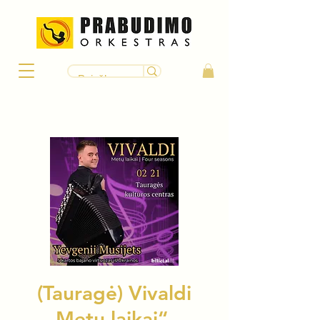
(Tauragė) Vivaldi
„Metų laikai“ –