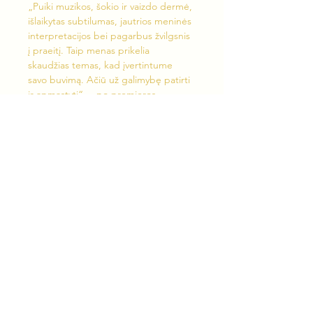
„Puiki muzikos, šokio ir vaizdo dermė, 
išlaikytas subtilumas, jautrios meninės 
interpretacijos bei pagarbus žvilgsnis 
į praeitį. Taip menas prikelia 
skaudžias temas, kad įvertintume 
savo buvimą. Ačiū už galimybę patirti 
ir apmąstyti“, – po premjeros 
socialiniuose tinkluose dėkojo žiūrovai.
„Šokio simfonija iš Šiaurės Jeruzalės“ 
buvo kuriama specialiai Vilniaus geto 
likvidavimo 80-mečiui paminėti, todėl 
ir premjera įvyko 2023 m. rugsėjo 23-
24 d. Valstybiniame jaunimo teatre, 
buvusioje Vilniaus geto teritorijoje. 
Tąkart į sostinę atvyko ir garbūs 
svečiai – Lietuvos žydų 
bendruomenės nariai,…
Show More