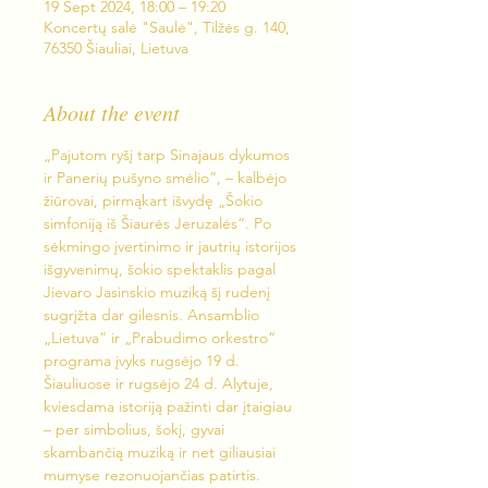
19 Sept 2024, 18:00 – 19:20
Koncertų salė "Saulė", Tilžės g. 140,
76350 Šiauliai, Lietuva
About the event
„Pajutom ryšį tarp Sinajaus dykumos 
ir Panerių pušyno smėlio“, – kalbėjo 
žiūrovai, pirmąkart išvydę „Šokio 
simfoniją iš Šiaurės Jeruzalės“. Po 
sėkmingo įvertinimo ir jautrių istorijos 
išgyvenimų, šokio spektaklis pagal 
Jievaro Jasinskio muziką šį rudenį 
sugrįžta dar gilesnis. Ansamblio 
„Lietuva“ ir „Prabudimo orkestro“ 
programa įvyks rugsėjo 19 d. 
Šiauliuose ir rugsėjo 24 d. Alytuje, 
kviesdama istoriją pažinti dar įtaigiau 
– per simbolius, šokį, gyvai 
skambančią muziką ir net giliausiai 
mumyse rezonuojančias patirtis.