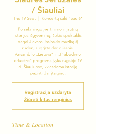
/ Šiauliai
Thu 19 Sept
  |  
Koncertų salė "Saulė"
Po sėkmingo įvertinimo ir jautrių
istorijos išgyvenimų, šokio spektaklis
pagal Jievaro Jasinskio muziką šį
rudenį sugrįžta dar gilesnis.
Ansamblio „Lietuva“ ir „Prabudimo
orkestro“ programa įvyks rugsėjo 19
d. Šiauliuose, kviesdama istoriją
pažinti dar įtaigiau.
Registracija uždaryta
Žiūrėti kitus renginius
Time & Location