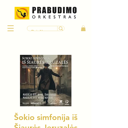
Šokio simfonija iš
Šiaurės Jeruzalės