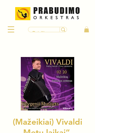
(Mažeikiai) Vivaldi
„Metų laikai“ –