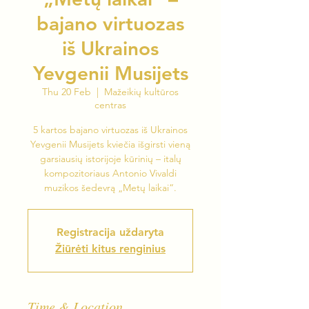
bajano virtuozas
iš Ukrainos
Yevgenii Musijets
Thu 20 Feb
  |  
Mažeikių kultūros
centras
5 kartos bajano virtuozas iš Ukrainos
Yevgenii Musijets kviečia išgirsti vieną
garsiausių istorijoje kūrinių – italų
kompozitoriaus Antonio Vivaldi
muzikos šedevrą „Metų laikai“.
Registracija uždaryta
Žiūrėti kitus renginius
Time & Location