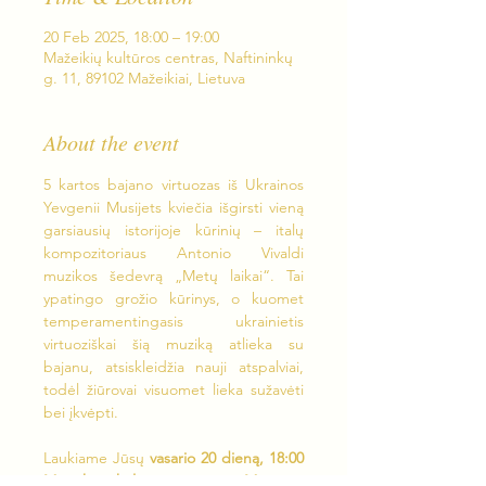
20 Feb 2025, 18:00 – 19:00
Mažeikių kultūros centras, Naftininkų
g. 11, 89102 Mažeikiai, Lietuva
About the event
5 kartos bajano virtuozas iš Ukrainos 
Yevgenii Musijets kviečia išgirsti vieną 
garsiausių istorijoje kūrinių – italų 
kompozitoriaus Antonio Vivaldi 
muzikos šedevrą „Metų laikai“. Tai 
ypatingo grožio kūrinys, o kuomet 
temperamentingasis ukrainietis 
virtuoziškai šią muziką atlieka su 
bajanu, atsiskleidžia nauji atspalviai, 
todėl žiūrovai visuomet lieka sužavėti 
bei įkvėpti.
Laukiame Jūsų 
vasario 20 dieną, 18:00 
Mažeikių kultūros centro Mažojoje 