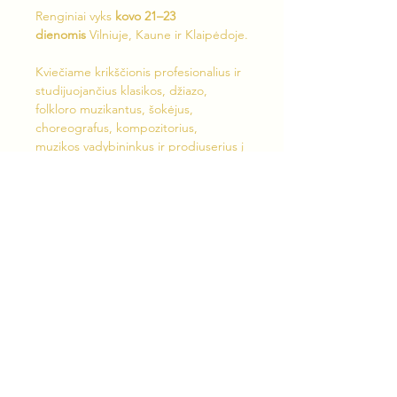
Renginiai vyks 
kovo 21–23 
dienomis
 Vilniuje, Kaune ir Klaipėdoje.
Kviečiame krikščionis profesionalius ir 
studijuojančius klasikos, džiazo, 
folkloro muzikantus, šokėjus, 
choreografus, kompozitorius, 
muzikos vadybininkus ir prodiuserius į 
gyvus susitikimus, kurių metu:
• Bus pristatyta tarptautinio tinklo 
„Crescendo“ vizija ir veikla Europoje 
ir kitose pasaulio šalyse
• Kalbėsime apie krikščionišką 
tapatybę profesionalioje muzikos ir 
scenos meno aplinkoje
• Bus pristatyta Crescendo šokio 
tarnystė
Show More