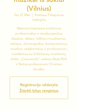
(Vilnius)
Sat 21 Mar
  |  
Kristaus Paliepimas
bažnyčia
Maloniai kviečiame krikščionis
profesionalius ir studijuojančius
klasikos, džiazo, folkloro muzikantus,
šokėjus, choreografus, kompozitorius,
muzikos vadybininkus ir prodiuserius į
susitikimus su krikščionių muzikantų
tinklo „Crescendo“ vadovu Beat Rink
ir fleitos profesoriumi Christian
Studler.
Registracija uždaryta
Žiūrėti kitus renginius