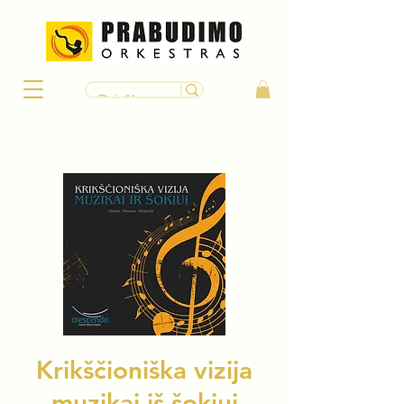
Krikščioniška vizija
muzikai iš šokiui