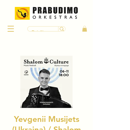
Yevgenii Musijets
(Ukraina) / Shalom