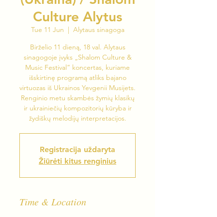
Culture Alytus
Tue 11 Jun
  |  
Alytaus sinagoga
Birželio 11 dieną, 18 val. Alytaus
sinagogoje įvyks „Shalom Culture &
Music Festival” koncertas, kuriame
išskirtinę programą atliks bajano
virtuozas iš Ukrainos Yevgenii Musijets.
Renginio metu skambės žymių klasikų
ir ukrainiečių kompozitorių kūryba ir
žydiškų melodijų interpretacijos.
Registracija uždaryta
Žiūrėti kitus renginius
Time & Location