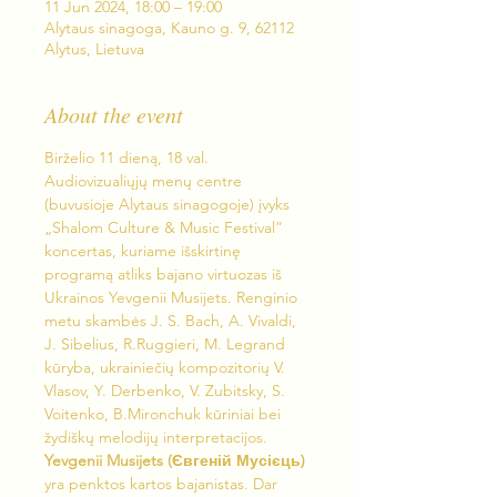
11 Jun 2024, 18:00 – 19:00
Alytaus sinagoga, Kauno g. 9, 62112
Alytus, Lietuva
About the event
Birželio 11 dieną, 18 val. 
Audiovizualiųjų menų centre 
(buvusioje Alytaus sinagogoje) įvyks 
„Shalom Culture & Music Festival” 
koncertas, kuriame išskirtinę 
programą atliks bajano virtuozas iš 
Ukrainos Yevgenii Musijets. Renginio 
metu skambės J. S. Bach, A. Vivaldi, 
J. Sibelius, R.Ruggieri, M. Legrand 
kūryba, ukrainiečių kompozitorių V. 
Vlasov, Y. Derbenko, V. Zubitsky, S. 
Voitenko, B.Mironchuk kūriniai bei 
žydiškų melodijų interpretacijos.
Yevgenii Musijets (Євгеній Мусієць)
yra penktos kartos bajanistas. Dar 