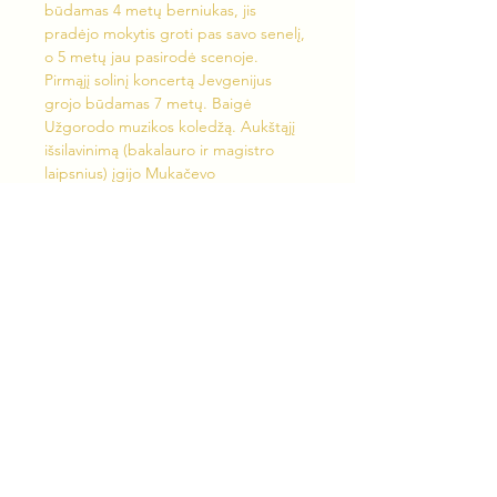
būdamas 4 metų berniukas, jis 
pradėjo mokytis groti pas savo senelį, 
o 5 metų jau pasirodė scenoje. 
Pirmąjį solinį koncertą Jevgenijus 
grojo būdamas 7 metų. Baigė 
Užgorodo muzikos koledžą. Aukštąjį 
išsilavinimą (bakalauro ir magistro 
laipsnius) įgijo Mukačevo 
valstybiniame universitete. Daugelio 
respublikinių ir tarptautinių konkursų 
bei festivalių laureatas. Įrašė 
kompaktinę plokštelę „Revelation”. 
Nuo 2017 metų groja kolektyve „YeS 
Duet“ su kuriuo yra koncertavęs 
daugelyje Europos šalių bei Izraelyje. 
Jevgenijus yra vedęs, su žmona Alena 
augina dukrą.
„Shalom Culture & Music Festival“ 
vyks nuo gegužės…
Show More