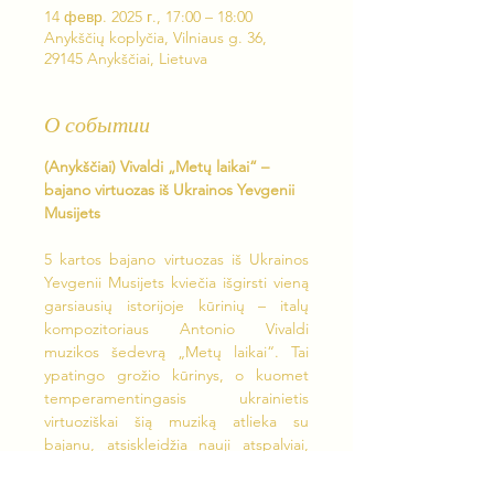
14 февр. 2025 г., 17:00 – 18:00
Anykščių koplyčia, Vilniaus g. 36,
29145 Anykščiai, Lietuva
О событии
(Anykščiai) Vivaldi „Metų laikai“ – 
bajano virtuozas iš Ukrainos Yevgenii 
Musijets
5 kartos bajano virtuozas iš Ukrainos 
Yevgenii Musijets kviečia išgirsti vieną 
garsiausių istorijoje kūrinių – italų 
kompozitoriaus Antonio Vivaldi 
muzikos šedevrą „Metų laikai“. Tai 
ypatingo grožio kūrinys, o kuomet 
temperamentingasis ukrainietis 
virtuoziškai šią muziką atlieka su 
bajanu, atsiskleidžia nauji atspalviai, 
todėl žiūrovai visuomet lieka sužavėti 
bei įkvėpti.