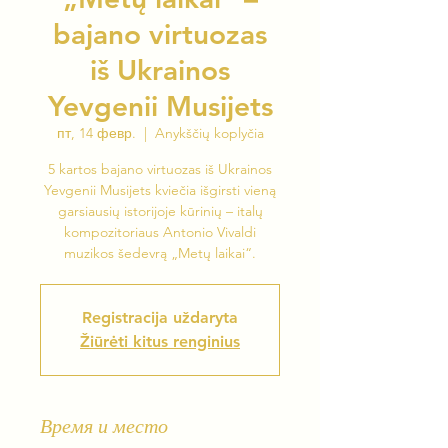
bajano virtuozas
iš Ukrainos
Yevgenii Musijets
пт, 14 февр.
  |  
Anykščių koplyčia
5 kartos bajano virtuozas iš Ukrainos
Yevgenii Musijets kviečia išgirsti vieną
garsiausių istorijoje kūrinių – italų
kompozitoriaus Antonio Vivaldi
muzikos šedevrą „Metų laikai“.
Registracija uždaryta
Žiūrėti kitus renginius
Время и место