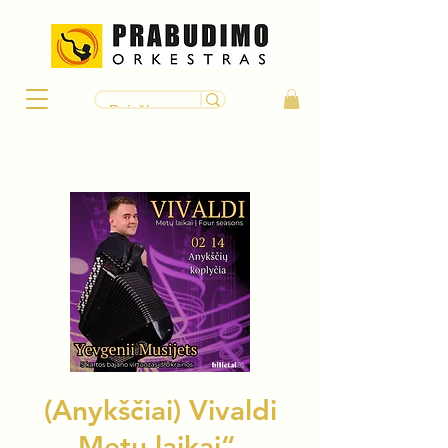
(Anykščiai) Vivaldi
„Metų laikai“ –