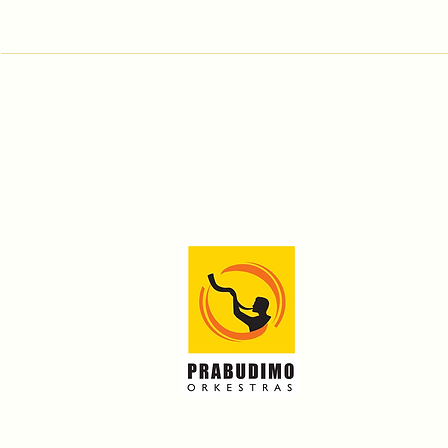
Prenumeruok naujienl
Apie mus
Renginiai
Projektai
Parama
Kontaktai