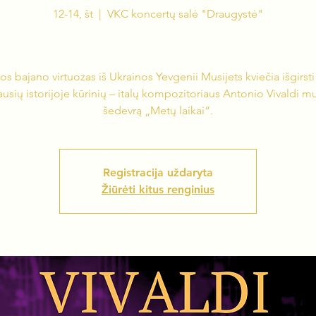
12-14, št
  |  
VKC koncertų salė "Draugystė"
tos bajano virtuozas iš Ukrainos Yevgenii Musijets kviečia išgirsti
ausių istorijoje kūrinių – italų kompozitoriaus Antonio Vivaldi m
šedevrą „Metų laikai“.
Registracija uždaryta
Žiūrėti kitus renginius