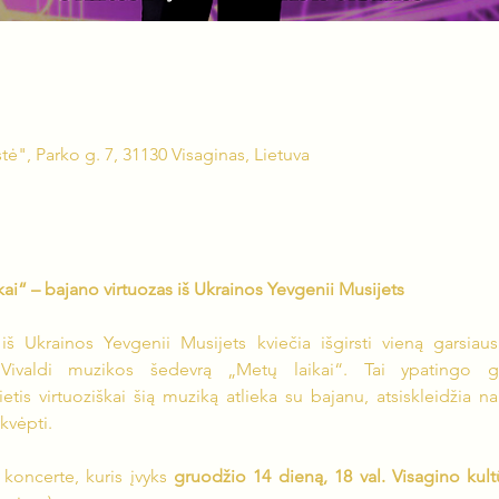
ė", Parko g. 7, 31130 Visaginas, Lietuva
ikai“ – bajano virtuozas iš Ukrainos Yevgenii Musijets
š Ukrainos Yevgenii Musijets kviečia išgirsti vieną garsiausių
Vivaldi muzikos šedevrą „Metų laikai“. Tai ypatingo g
is virtuoziškai šią muziką atlieka su bajanu, atsiskleidžia nauj
kvėpti.
koncerte, kuris įvyks 
gruodžio 14 dieną, 18 val. Visagino kult