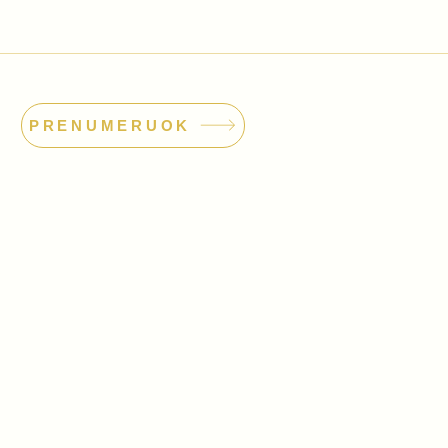
PRENUMERUOK
dimo orkestras
odas: 304559381
o@orkestras.org
 85 502
|
+370 604 36 377