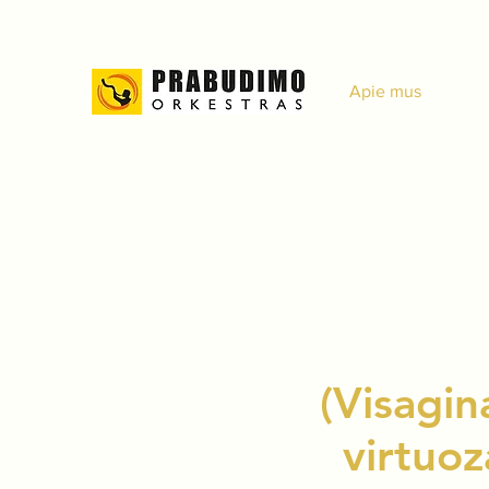
Apie mus
(Visagin
virtuoz