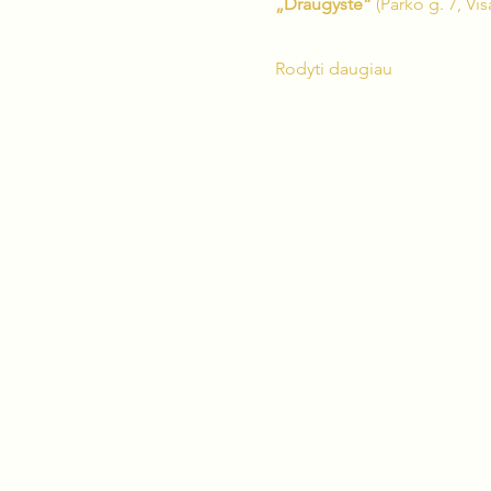
„Draugystė“
 (Parko g. 7, Vis
Rodyti daugiau