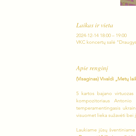
Laikas ir vieta
2024-12-14 18:00 – 19:00
VKC koncertų salė "Draugyst
Apie renginį
(Visaginas) Vivaldi „Metų la
5 kartos bajano virtuozas i
kompozitoriaus Antonio 
temperamentingasis ukrainiet
visuomet lieka sužavėti bei į
Laukiame jūsų šventiniame 