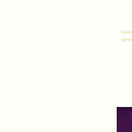
5 kar
garsi