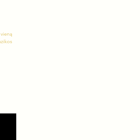
 vieną
uzikos