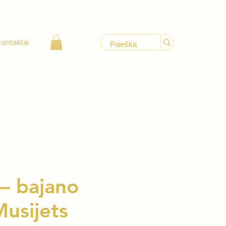
ontaktai
 – bajano
Musijets