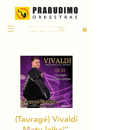
(Tauragė) Vivaldi
„Metų laikai“ –