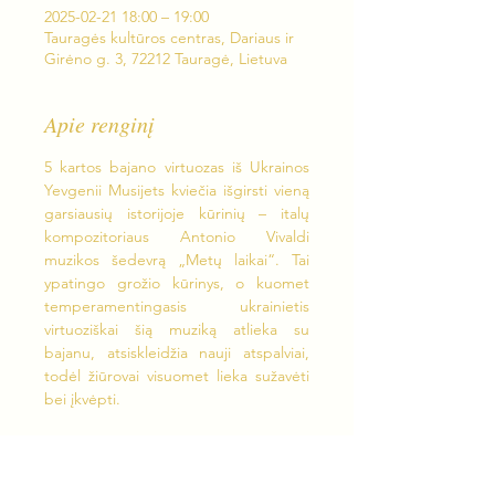
2025-02-21 18:00 – 19:00
Tauragės kultūros centras, Dariaus ir
Girėno g. 3, 72212 Tauragė, Lietuva
Apie renginį
5 kartos bajano virtuozas iš Ukrainos 
Yevgenii Musijets kviečia išgirsti vieną 
garsiausių istorijoje kūrinių – italų 
kompozitoriaus Antonio Vivaldi 
muzikos šedevrą „Metų laikai“. Tai 
ypatingo grožio kūrinys, o kuomet 
temperamentingasis ukrainietis 
virtuoziškai šią muziką atlieka su 
bajanu, atsiskleidžia nauji atspalviai, 
todėl žiūrovai visuomet lieka sužavėti 
bei įkvėpti.
Laukiame Jūsų 
vasario 21 dieną, 18:00 
Tauragės kultūros centre 
(Dariaus ir 
Girėno g. 3, Tauragė)