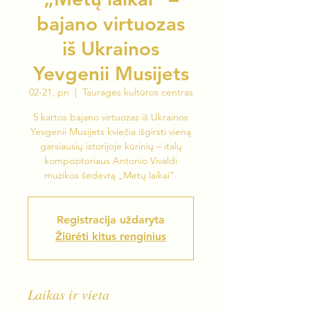
bajano virtuozas
iš Ukrainos
Yevgenii Musijets
02-21, pn
  |  
Tauragės kultūros centras
5 kartos bajano virtuozas iš Ukrainos
Yevgenii Musijets kviečia išgirsti vieną
garsiausių istorijoje kūrinių – italų
kompozitoriaus Antonio Vivaldi
muzikos šedevrą „Metų laikai“.
Registracija uždaryta
Žiūrėti kitus renginius
Laikas ir vieta