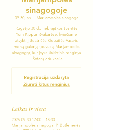
sinagogoje
09-30, an
  |  
Marijampolės sinagoga
Rugsėjo 30 d., hebrajiškos šventės
Yom Kippur išvakarėse, kviečiame
atvykti į Beatričės Kleizaitės-Vasaris
menų galeriją (buvusią Marijampolės
sinagogą), kur įvyks išskirtinis renginys
– Šofarų edukacija.
Registracija uždaryta
Žiūrėti kitus renginius
Laikas ir vieta
2025-09-30 17:00 – 18:30
Marijampolės sinagoga, P. Butlerienės