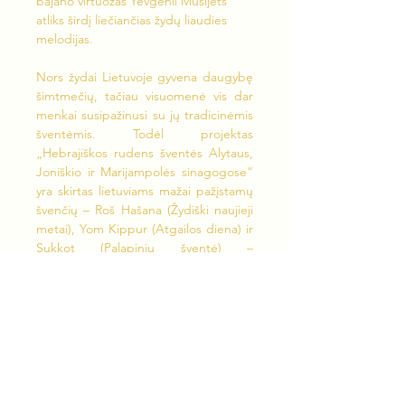
bajano virtuozas Yevgenii Musijets 
atliks širdį liečiančias žydų liaudies 
melodijas.
Nors žydai Lietuvoje gyvena daugybę 
šimtmečių, tačiau visuomenė vis dar 
menkai susipažinusi su jų tradicinėmis 
šventėmis. Todėl projektas 
„Hebrajiškos rudens šventės Alytaus, 
Joniškio ir Marijampolės sinagogose“ 
yra skirtas lietuviams mažai pažįstamų 
švenčių – Roš Hašana (Žydiški naujieji 
metai), Yom Kippur (Atgailos diena) ir 
Sukkot (Palapinių šventė) – 
aktualizavimui per edukacinius 
koncertus Alytaus, Marijampolės ir 
Joniškio sinagogose. Renginių metu 
dalyviai turės galimybę išgirsti gyvai 
atliekamą žydišką muziką, susipažinti 
su sinagogų istorijomis bei šių rudens 
švenčių tradicijomis ir paragauti 
tradicinių žydiškų patiekalų.