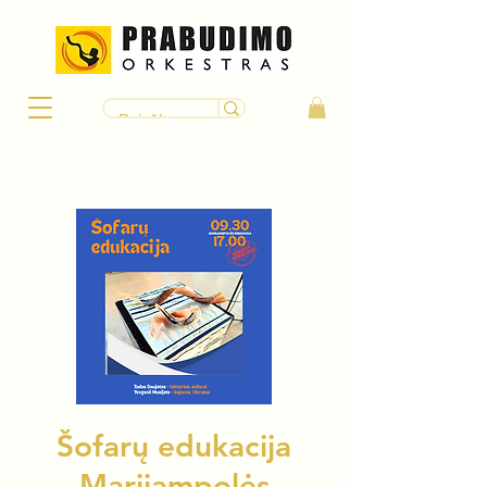
Šofarų edukacija
Marijampolės