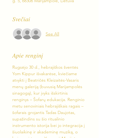
g. 5, 68306 Marijampolė, Lietuva
Svečiai
See All
Apie renginį
Rugsėjo 30 d., hebrajiškos šventės 
Yom Kippur išvakarėse, kviečiame 
atvykti į Beatričės Kleizaitės-Vasaris 
menų galeriją (buvusią Marijampolės 
sinagogą), kur įvyks išskirtinis 
renginys – Šofarų edukacija. Renginio 
metu senoviniais hebrajiškais ragais – 
šofarais grojantis Tadas Daujotas, 
supažindins su šio ritualinio 
instrumento istorija bei jo integracija į 
šiuolaikinę ir akademinę muziką, o 