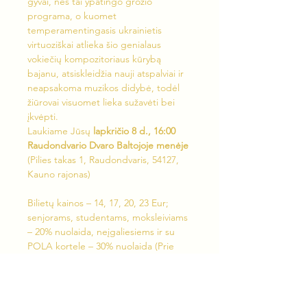
gyvai, nes tai ypatingo grožio 
programa, o kuomet 
temperamentingasis ukrainietis 
virtuoziškai atlieka šio genialaus 
vokiečių kompozitoriaus kūrybą 
bajanu, atsiskleidžia nauji atspalviai ir 
neapsakoma muzikos didybė, todėl 
žiūrovai visuomet lieka sužavėti bei 
įkvėpti.
Laukiame Jūsų 
lapkričio 8 d., 16:00 
Raudondvario Dvaro Baltojoje menėje
(Pilies takas 1, Raudondvaris, 54127, 
Kauno rajonas)
Bilietų kainos – 14, 17, 20, 23 Eur; 
senjorams, studentams, moksleiviams 
– 20% nuolaida, neįgaliesiems ir su 
POLA kortele – 30% nuolaida (Prie 
įėjimo prašome pateikti galiojantį 
pažymėjimą).
Bilietus platina 
Bilietai.lt