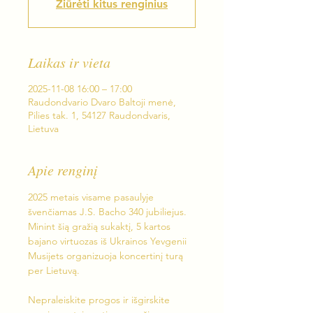
Žiūrėti kitus renginius
Laikas ir vieta
2025-11-08 16:00 – 17:00
Raudondvario Dvaro Baltoji menė,
Pilies tak. 1, 54127 Raudondvaris,
Lietuva
Apie renginį
2025 metais visame pasaulyje 
švenčiamas J.S. Bacho 340 jubiliejus. 
Minint šią gražią sukaktį, 5 kartos 
bajano virtuozas iš Ukrainos Yevgenii 
Musijets organizuoja koncertinį turą 
per Lietuvą.
Nepraleiskite progos ir išgirskite 