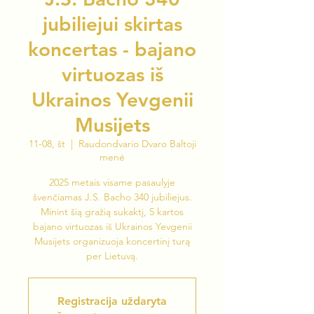
jubiliejui skirtas
koncertas - bajano
virtuozas iš
Ukrainos Yevgenii
Musijets
11-08, št
  |  
Raudondvario Dvaro Baltoji
menė
2025 metais visame pasaulyje
švenčiamas J.S. Bacho 340 jubiliejus.
Minint šią gražią sukaktį, 5 kartos
bajano virtuozas iš Ukrainos Yevgenii
Musijets organizuoja koncertinį turą
per Lietuvą.
Registracija uždaryta