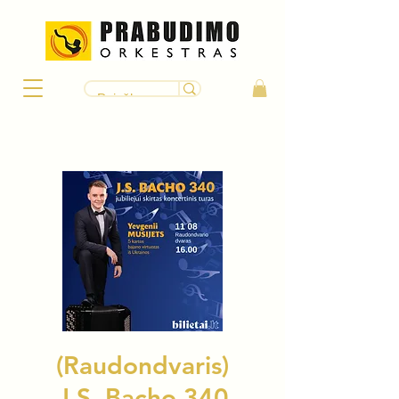
(Raudondvaris)
J.S. Bacho 340