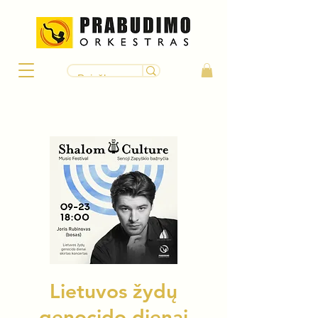
Lietuvos žydų
genocido dienai