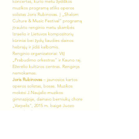
koncertas, kurio metu žydiškos 
muzikos programą atliks operos 
solistas Joris Rubinovas. Į „Shalom 
Culture & Music Festival” programą 
įtraukto renginio metu skambės 
Izraelio ir Lietuvos kompozitorių 
kūriniai bei žydų liaudies dainos 
hebrajų ir jidiš kalbomis.
Renginio organizatoriai: VšĮ 
„Prabudimo orkestras“ ir Kauno raj. 
Ežerėlio kultūros centras. Renginys 
nemokamas.
Joris Rubinovas 
– jaunosios kartos 
operos solistas, bosas. Muzikos 
mokėsi J.Naujalio muzikos 
gimnazijoje, dainavo berniukų chore 
„Varpelis”, 2015 m. baigė Juozo 
Gruodžio konservatoriją (B. 
Sodaitytės kl.). Iškart po to 
tolimesnėms muzikos studijoms 
išvyko į Hamburgą, Vokietiją. 2022 m. 
baigė dainavimo studijas Hochschule 