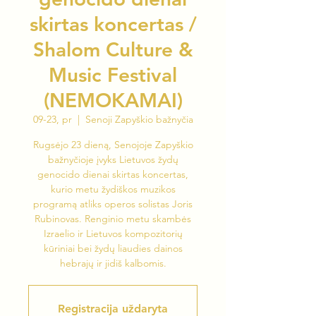
skirtas koncertas /
Shalom Culture &
Music Festival
(NEMOKAMAI)
09-23, pr
  |  
Senoji Zapyškio bažnyčia
Rugsėjo 23 dieną, Senojoje Zapyškio
bažnyčioje įvyks Lietuvos žydų
genocido dienai skirtas koncertas,
kurio metu žydiškos muzikos
programą atliks operos solistas Joris
Rubinovas. Renginio metu skambės
Izraelio ir Lietuvos kompozitorių
kūriniai bei žydų liaudies dainos
hebrajų ir jidiš kalbomis.
Registracija uždaryta