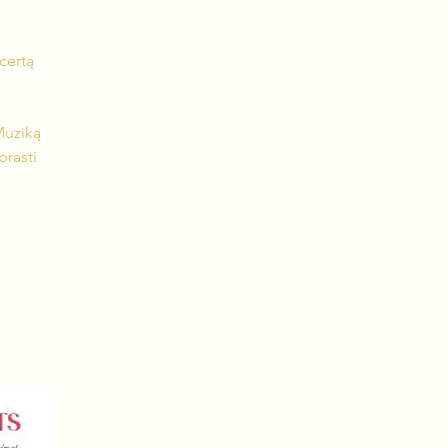
certą
Muziką
prasti