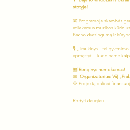
stotyje
!
🪗 Programoje skambės gen
atliekamus muzikos kūrinius
Bacho dvasingumą ir kūryb
🎙 „Traukinys – tai gyvenimo si
apmąstyti – kur einame kaip 
🆓 
Renginys nemokamas!
🎟  
Organizatorius: VšĮ „Pr
💛 Projektą dalinai finansuoj
Rodyti daugiau