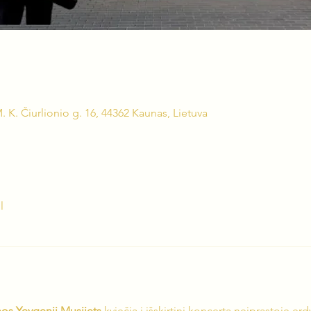
. K. Čiurlionio g. 16, 44362 Kaunas, Lietuva
l
nos Yevgenii Musijets
 kviečia į išskirtinį koncertą neįprastoje erd