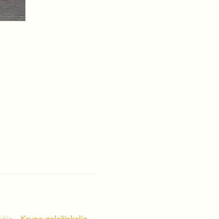
vėje – 
Kauno geležinkelio 