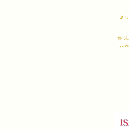
🎵 U
🪗 Sk
lydės