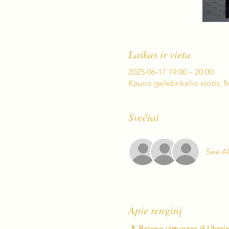
Laikas ir vieta
2025-06-17 19:00 – 20:00
Kauno geležinkelio stotis, M
Svečiai
See Al
Apie renginį
🎵
 Bajano virtuozas iš Ukrai