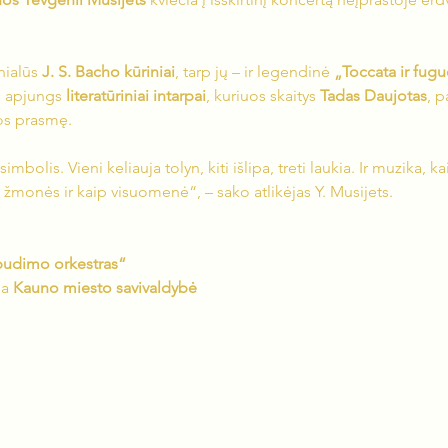
ialūs 
J. S. Bacho kūriniai
, tarp jų – ir legendinė 
„Toccata ir fug
 apjungs 
literatūriniai intarpai
, kuriuos skaitys 
Tadas Daujotas
, p
os prasmę.
mbolis. Vieni keliauja tolyn, kiti išlipa, treti laukia. Ir muzika, kai
žmonės ir kaip visuomenė“, – sako atlikėjas Y. Musijets.
abudimo orkestras“
a 
Kauno miesto savivaldybė