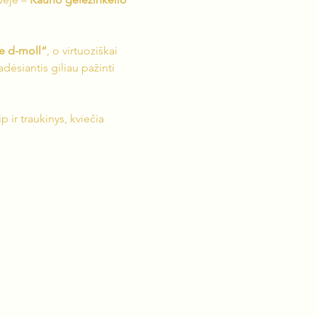
ue d-moll“
, o virtuoziškai 
adėsiantis giliau pažinti 
p ir traukinys, kviečia 