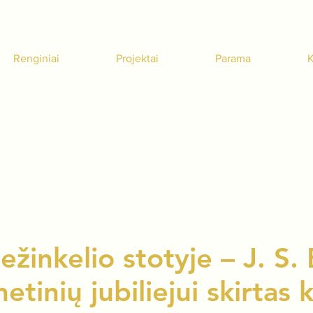
Renginiai
Projektai
Parama
K
žinkelio stotyje – J. S
tinių jubiliejui skirtas 