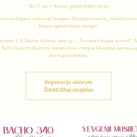
06-17, an
  |  
Kauno geležinkelio stotis
krainos bajano virtuozas Yevgenii Musijets kviečia į išskirtinį kon
Kauno geležinkelio stotyje!
ambės J. S. Bacho kūriniai, tarp jų – „Toccata ir fugue d-moll“. 
 Tado Daujoto skaitomi literatūriniai intarpai leisiantys geriau su
kūrinių kontekstą.
Registracija uždaryta
Žiūrėti kitus renginius