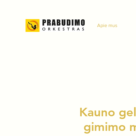
Apie mus
Kauno gele
gimimo me