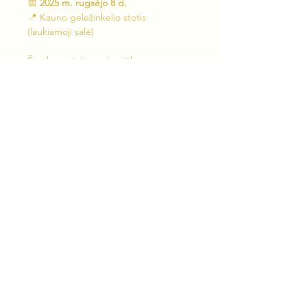
📅 
2025 m. rugsėjo 8 d.
📍 Kauno geležinkelio stotis 
(laukiamoji salė)
Šį vakarą stotis pavirs į tikrą 
„performansų filharmoniją“
 🎼 – čia 
skambės gražiausios žydiškos muzikos 
melodijos hebrajų, jidiš, anglų ir 
lietuvių kalbomis.
🌟 Programoje:
🎤 
Giedrė Kisieliūtė
 - sopranas 
Rodyti daugiau