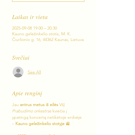
Laikas ir vieta
2025-09-08 19:00 – 20:30
Kauno geležinkelio stotis, M. K.
Čiurlionio g. 16, 44362 Kaunas, Lietuva
Svečiai
See All
Apie renginį
Jau 
antrus metus iš eilės
 VšĮ 
Prabudimo orkestras
 kviečia į 
ypatingą koncertą netikėtoje erdvėje 
– 
Kauno geležinkelio stotyje
 🚉