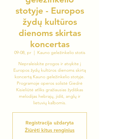
stotyje - Europos
žydų kultūros
dienoms skirtas
koncertas
09-08, pr
  |  
Kauno geležinkelio stotis
Nepraleiskite progos ir atvykite į
Europos žydų kultūros dienoms skirtą
koncertą Kauno geležinkelio stotyje.
Programoje operos solistė Giedrė
Kisieliūtė atliks gražiausias žydiškas
melodijas hebrajų, jidiš, anglų ir
lietuvių kalbomis.
Registracija uždaryta
Žiūrėti kitus renginius