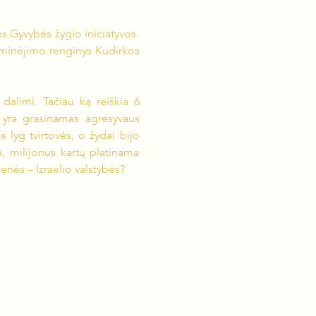
ės Gyvybės žygio iniciatyvos. 
 minėjimo renginys Kudirkos 
alimi. Tačiau ką reiškia 6 
yra grasinamas agresyvaus 
lyg tvirtovės, o žydai bijo 
 milijonus kartų platinama 
nės – Izraelio valstybės?