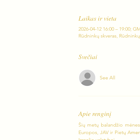
Laikas ir vieta
2026-04-12 16:00 – 19:00; 
Rūdninkų skveras, Rūdninkų g
Svečiai
See All
Apie renginį
Šių metų balandžio mėnesį
Europos, JAV ir Pietų Amerik
Izraelio valstybei.