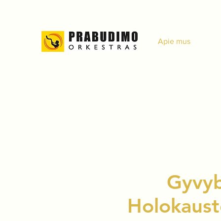
Apie mus
Gyvyb
Holokaust