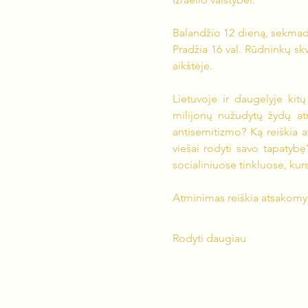
Balandžio 12 dieną, sekmadien
Pradžia 16 val. Rūdninkų sk
aikštėje.
Lietuvoje ir daugelyje kit
milijonų nužudytų žydų at
antisemitizmo? Ką reiškia a
viešai rodyti savo tapatyb
socialiniuose tinkluose, ku
Atminimas reiškia atsakom
Rodyti daugiau