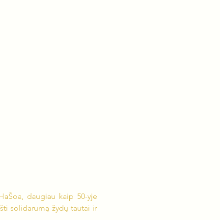
aŠoa, daugiau kaip 50-yje 
ti solidarumą žydų tautai ir 