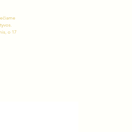
viečiame
atyvos.
is, o 17