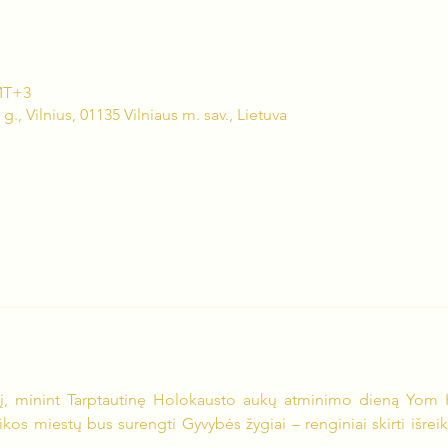
GMT+3
., Vilnius, 01135 Vilniaus m. sav., Lietuva
, minint Tarptautinę Holokausto aukų atminimo dieną Yom H
os miestų bus surengti Gyvybės žygiai – renginiai skirti išreikš