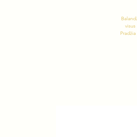
Balandž
visus 
Pradžia