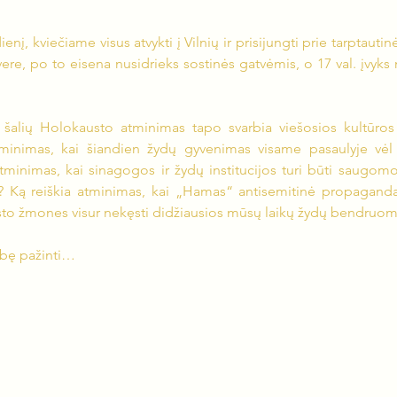
į, kviečiame visus atvykti į Vilnių ir prisijungti prie tarptautin
vere, po to eisena nusidrieks sostinės gatvėmis, o 17 val. įvyks
ų šalių Holokausto atminimas tapo svarbia viešosios kultūros d
minimas, kai šiandien žydų gyvenimas visame pasaulyje vėl 
tminimas, kai sinagogos ir žydų institucijos turi būti saugomos 
ę? Ką reiškia atminimas, kai „Hamas“ antisemitinė propaganda,
rsto žmones visur nekęsti didžiausios mūsų laikų žydų bendruome
ybę pažinti…