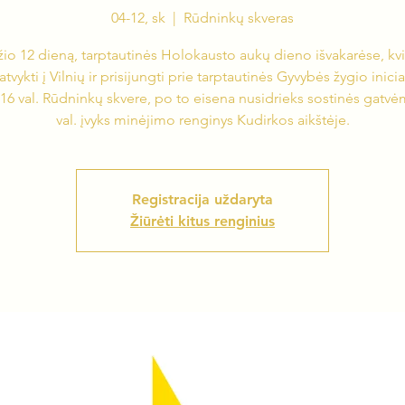
04-12, sk
  |  
Rūdninkų skveras
io 12 dieną, tarptautinės Holokausto aukų dieno išvakarėse, k
atvykti į Vilnių ir prisijungti prie tarptautinės Gyvybės žygio inici
 16 val. Rūdninkų skvere, po to eisena nusidrieks sostinės gatvėm
val. įvyks minėjimo renginys Kudirkos aikštėje.
Registracija uždaryta
Žiūrėti kitus renginius