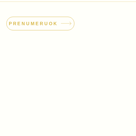
PRENUMERUOK
dimo orkestras
odas: 304559381
o@orkestras.org
 85 502
|
+370 604 36 377