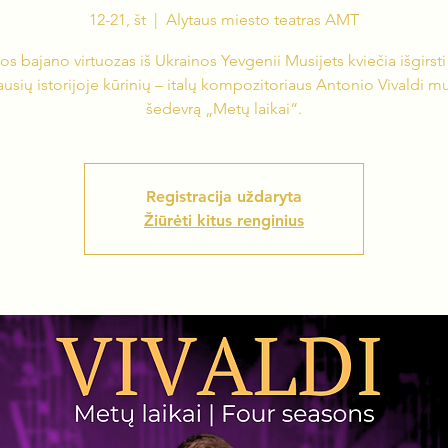
12-21, št
  |  
Alytaus miesto teatras AMT
tos bajano virtuozas iš Ukrainos Yevgenii Musijets kviečia išgirsti
ausių istorijoje kūrinių – italų kompozitoriaus Antonio Vivaldi m
šedevrą „Metų laikai“.
Registracija uždaryta
Žiūrėti kitus renginius