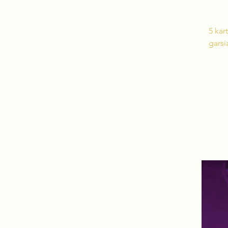
5 kar
garsi