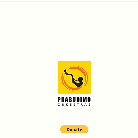
Prenumeruok naujienl
Apie mus
Renginiai
Projektai
Parama
Kontaktai