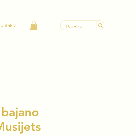
ontaktai
– bajano
Musijets