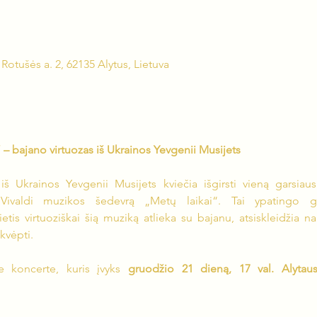
Rotušės a. 2, 62135 Alytus, Lietuva
“ – bajano virtuozas iš Ukrainos Yevgenii Musijets
š Ukrainos Yevgenii Musijets kviečia išgirsti vieną garsiausių
Vivaldi muzikos šedevrą „Metų laikai“. Tai ypatingo g
is virtuoziškai šią muziką atlieka su bajanu, atsiskleidžia nauj
kvėpti.
 koncerte, kuris įvyks 
gruodžio 21 dieną, 17 val. Alytau