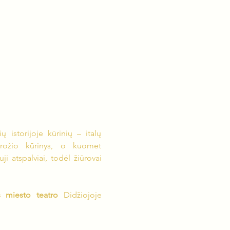
 istorijoje kūrinių – italų 
rožio kūrinys, o kuomet 
i atspalviai, todėl žiūrovai 
s miesto teatro 
Didžiojoje 