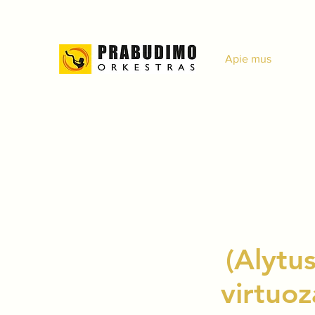
Apie mus
(Alytus
virtuoz