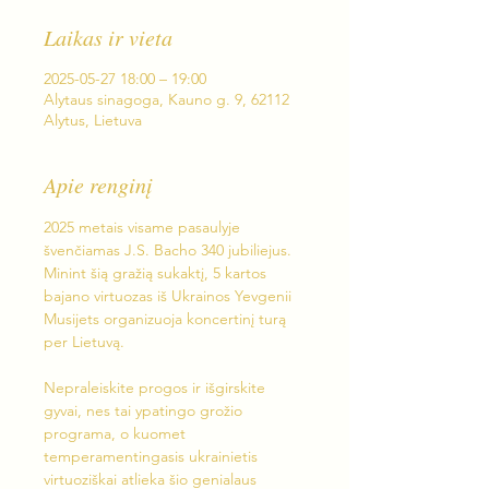
Laikas ir vieta
2025-05-27 18:00 – 19:00
Alytaus sinagoga, Kauno g. 9, 62112
Alytus, Lietuva
Apie renginį
2025 metais visame pasaulyje 
švenčiamas J.S. Bacho 340 jubiliejus. 
Minint šią gražią sukaktį, 5 kartos 
bajano virtuozas iš Ukrainos Yevgenii 
Musijets organizuoja koncertinį turą 
per Lietuvą.
Nepraleiskite progos ir išgirskite 
gyvai, nes tai ypatingo grožio 
programa, o kuomet 
temperamentingasis ukrainietis 
virtuoziškai atlieka šio genialaus 