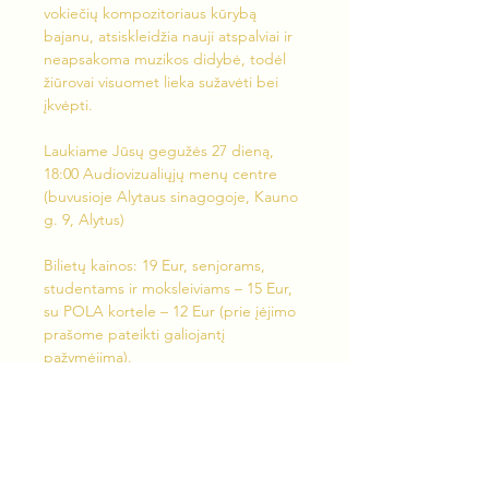
vokiečių kompozitoriaus kūrybą 
bajanu, atsiskleidžia nauji atspalviai ir 
neapsakoma muzikos didybė, todėl 
žiūrovai visuomet lieka sužavėti bei 
įkvėpti.
Laukiame Jūsų gegužės 27 dieną, 
18:00 Audiovizualiųjų menų centre 
(buvusioje Alytaus sinagogoje, Kauno 
g. 9, Alytus)
Bilietų kainos: 19 Eur, senjorams, 
studentams ir moksleiviams – 15 Eur, 
su POLA kortele – 12 Eur (prie įėjimo 
prašome pateikti galiojantį 
pažymėjimą).
Bilietus platina 
Bilietai.lt
Yevgenii Musijets (Євгеній Мусієць) 
yra penktos kartos bajanistas. Dar 