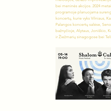
bei meninės akcijos. 2024 metais
programoje planuojama surengti
koncertų, kurie vyks Vilniaus, Ka
Palangos koncertų salėse, Seno
bažnyčioje, Alytaus, Joniškio, 
ir Žiežmarių sinagogose bei Telš