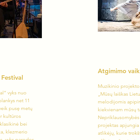
Atgimimo vaik
Festival
Muzikinio projekt
al“ vyks nuo
„Mūsų laiškas Lietu
plankys net 11
melodijomis apipin
eveik pusę metų
kiekvienam mūsų ta
r kultūros
Nepriklausomybės 3
klasikinė bei
projektas apjungia 
ka, klezmerio
atlikėjų, kurie tro
os, vyks parodos