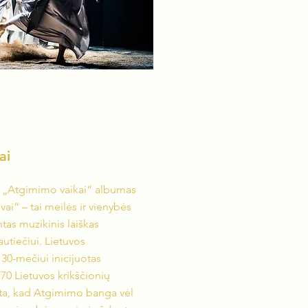
ai
o „Atgimimo vaikai“ albumas
vai“ – tai meilės ir vienybės
tas muzikinis laiškas
utiečiui. Lietuvos
0-mečiui inicijuotas
70 Lietuvos krikščionių
kšta, kad Atgimimo banga vėl