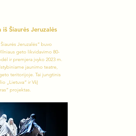
 iš Šiaurės Jeruzalės
š Šiaurės Jeruzalės“ buvo
Vilniaus geto likvidavimo 80-
dėl ir premjera įvyko 2023 m.
lstybiniame jaunimo teatre,
eto teritorijoje. Tai jungtinis
io „Lietuva“ ir VšĮ
ras“ projektas.