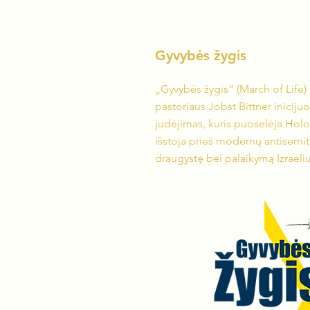
Gyvybės žygis
„Gyvybės žygis“ (March of Life) -
pastoriaus Jobst Bittner inicijuo
judėjimas, kuris puoselėja Hol
išstoja prieš modernų antisemiti
draugystę bei palaikymą Izraeliu