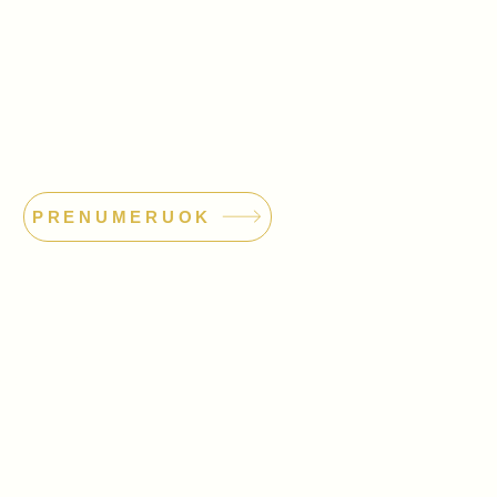
PRENUMERUOK
dimo orkestras
odas: 304559381
o@orkestras.org
 85 502
|
+370 604 36 377