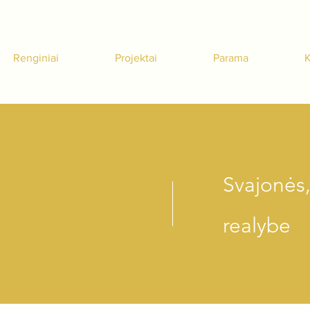
Renginiai
Projektai
Parama
K
Svajonės,
realybe