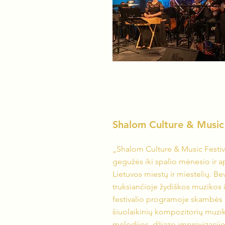
Shalom Culture & Music 
„Shalom Culture & Music Festiv
gegužės iki spalio mėnesio ir a
Lietuvos miestų ir miestelių. B
truksiančioje žydiškos muzikos i
festivalio programoje skambės 
šiuolaikinių kompozitorių muzi
melodijos, džiazo improvizacij