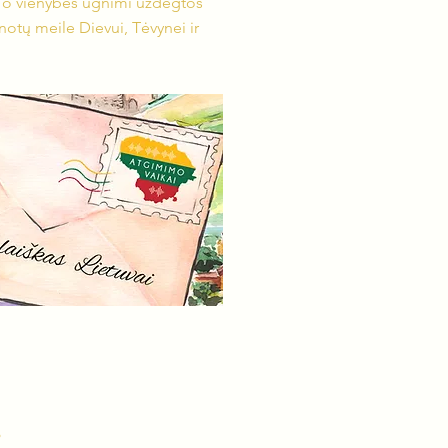
, o vienybės ugnimi uždegtos
snotų meile Dievui, Tėvynei ir
s