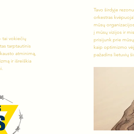
Tavo širdyje rezon
orkestras kvėpuoja?
mūsų organizacijos 
į mūsų vizijos ir m
 tai vokiečių
prisijunk prie mūsų
tas tarptautinis
kaip optimizmo vėja
okausto atminimą,
pažadins lietuvių š
zmą ir išreiškia
i.