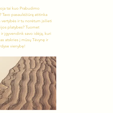
uoja tai kuo Prabudimo
 Tavo pasaulėžiūrą atitinka
vertybės ir tu norėtum įsilieti
isijos platybes? Tuomet
 ir įgyvendink savo idėją, kuri
s atskries į mūsų Tėvynę ir
irdyse vienybę!