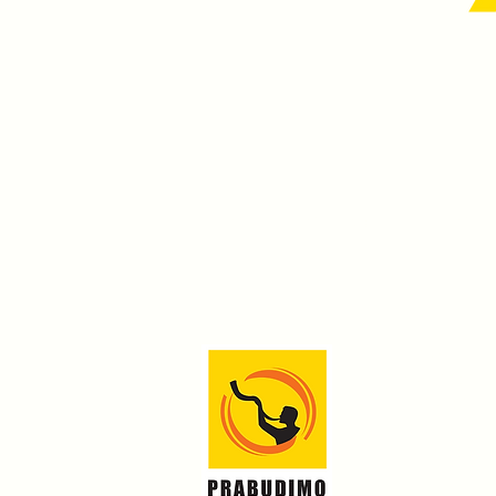
Prenumeruok naujienl
Apie mus
Renginiai
Projektai
Parama
Kontaktai