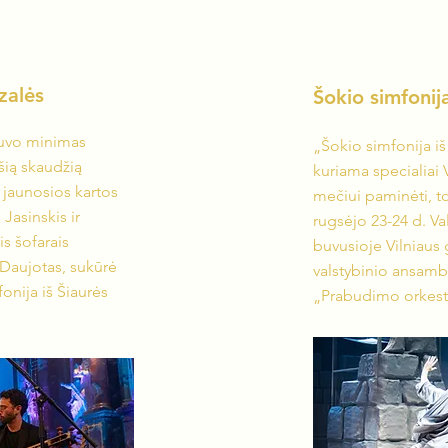
zalės
Šokio simfonija
buvo minimas
„Šokio simfonija i
šią skaudžią
kuriama specialiai 
 jaunosios kartos
mečiui paminėti, to
Jasinskis ir
rugsėjo 23-24 d. Va
s šofarais
buvusioje Vilniaus g
 Daujotas, sukūrė
valstybinio ansambl
fonija iš Šiaurės
„Prabudimo orkest