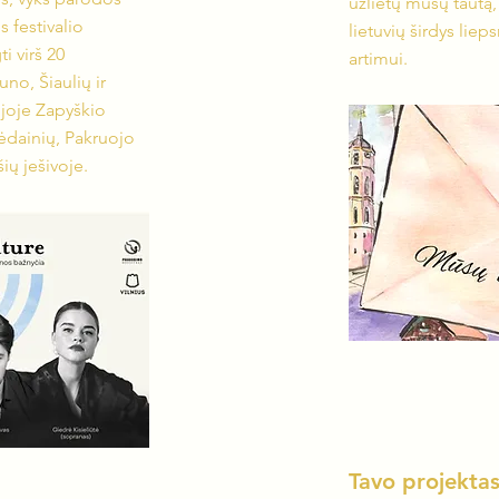
užlietų mūsų tautą
 festivalio
lietuvių širdys liep
 virš 20
artimui.
uno, Šiaulių ir
joje Zapyškio
Kėdainių, Pakruojo
ių ješivoje.
Tavo projekta