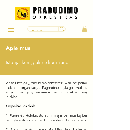
Apie mus
Istorija, kurią galime kurti kartu
Viešoji įstaiga „Prabudimo orkestras” – tai ne pelno
siekianti organizacija. Pagrindinės įstaigos veiklos
sritys – renginių organizavimas ir muzikos įrašų
leidyba.
Organizacijos tikslai:
1. Puoselėti Holokausto atminimą ir per muziką bei
meną kovoti prieš šiuolaikines antisemitizmo formas
2. Statyti meilės ir vienybės tiltus tarp Lietuvos,