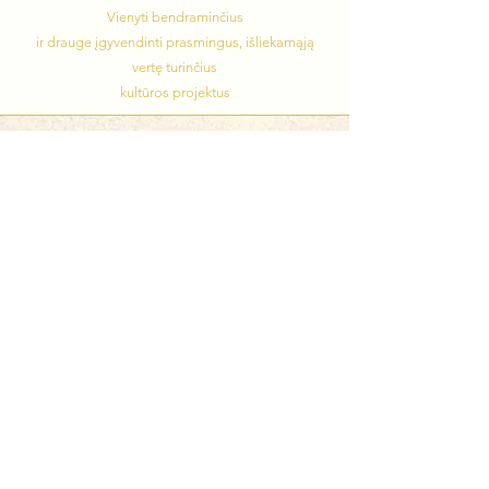
Vienyti bendraminčius
ir drauge įgyvendinti prasmingus, išliekamąją
vertę turinčius
kultūros projektus
Bendradarbiauti
Kalendorius
Savanorystė
Žiniasklaida
E-parduotuvė
PRENUMERUOK
VšĮ Prabudimo orkestras